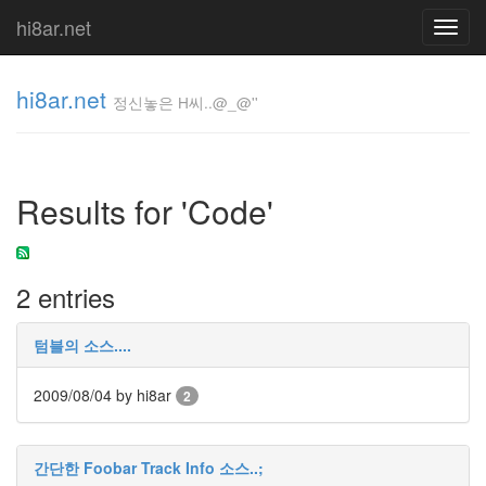
hi8ar.net
Toggl
navig
hi8ar.net
정신놓은 H씨..@_@''
정신놓은
H
Results for 'Code'
씨..@_@''
hi8ar
2 entries
Tag
Cloud
텀블의 소스....
Red
Syleena
2009/08/04
by hi8ar
2
Johnson
OpenSearch
avatar
간단한 Foobar Track Info 소스..;
가