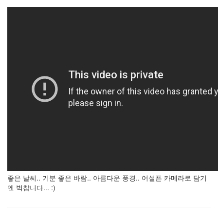
Dokdo
인
기
상
중
고
펩
시
플
러
그
인
Mellow
mg40
Trackinfo
Jessica
Biel
윌
좋은 날씨.. 기분 좋은 바람.. 아름다운 풍경.. 어설픈 카메라로 담기
슨
엔 벅찹니다... :)
작
업
세