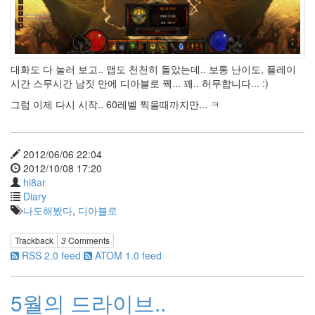
'이'를
띄우
지 않
으면
제목
이 이
대화도 다 눌러 보고.. 맵도 천천히 돌았는데.. 보통 난이도, 플레이
상해
시간 스무시간 남짓 만에 디아블로 꿱... 꽤.. 허무합니다... :)
져..
그럼 이제 다시 시작.. 60레벨 찍을때까지만... ㅋ
아
나
씨
발..
2012/06/06 22:04
pinterest
2012/10/08 17:20
Steve
hi8ar
Jobs
Diary
애
인
나도해봤다
,
디아블로
구
함..-
Trackback
3
Comments
_
ㅡ;;
RSS 2.0 feed
ATOM 1.0 feed
닉
네
임
5월의 드라이브..
문
답