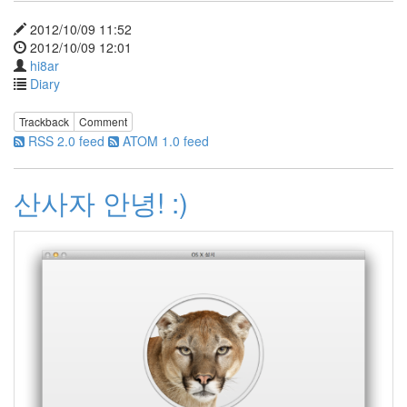
Tiger
2012/10/09 11:52
그
래
2012/10/09 12:01
도
hi8ar
좋
Diary
구
나~
1.1!
Trackback
Comment
daum
RSS 2.0 feed
ATOM 1.0 feed
윈
도
우
산사자 안녕! :)
꾸
미
기
똑
똑
한
얼
굴
인
식?
펫
러
브
즈