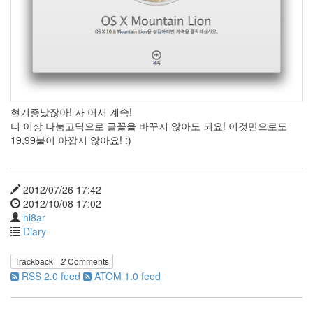
미
마
이
테
마
쩜
넷
업
현기증났잖아! 자 어서 계속!
데
더 이상 나눔고딕으로 글꼴을 바꾸지 않아도 되요! 이것만으로도
이
19,99불이 아깝지 않아요! :)
트
Capture
talk
rubbish
2012/07/26 17:42
키
2012/10/08 17:02
보
hi8ar
드
Diary
안
티
Trackback
2
Comments
스
팸
RSS 2.0 feed
ATOM 1.0 feed
핀
터
레