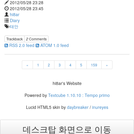
상
2012/05/28 23:28
이
2012/05/28 23:45
잿
hi8ar
빛
Diary
같
지
태안
않
아?
Trackback
2
Comments
노
RSS 2.0 feed
ATOM 1.0 feed
무
현
FinderBar
Wallpaper
«
1
2
3
4
5
159
»
utube
이
hi8ar's Website
승
기
Powered by
Textcube 1.10.10 : Tempo primo
소
셜
네
Lucid HTML5 skin by
daybreaker
/
inureyes
트
워
크
데스크탑 화면으로 이동
맑
은