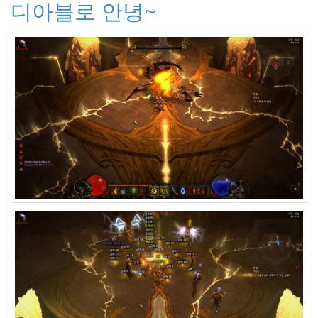
디아블로 안녕~
스
트
아
유
미
웹
접
근
성
OneChanbara
평
가
아
르
페
지
오
글
작
성
의
기
술
PC
'게'랑