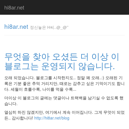
hi8ar.net
hi8ar.net
정신놓은 H씨..@_@''
정신놓은
H
무엇을 찾아 오셨든 더 이상 이
씨..@_@''
hi8ar
블로그는 운영되지 않습니다.
오래 되었습니다. 블로그를 시작한지도.. 정말 꽤 오래..:) 오래된 기
Tag
록은 기분 좋은 추억 거리지만, 때로는 감추고 싶은 기억이기도 합니
Cloud
다. 세월이 흐를수록, 나이를 먹을 수록...
zombie
더이상 이 블로그의 글에는 댓글이나 트랙백을 남기실 수 없도록 했
올
습니다.
인
원
열심히 하진 않겠지만, 여기에서 계속 이어집니다. 그게 무엇이 되었
제
든.. 감사합니다!
http://hi8ar.net/blog
스
쳐