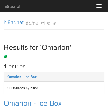
hi8ar.net
Toggl
navig
hi8ar.net
정신놓은 H씨..@_@''
정신놓은
H
Results for 'Omarion'
씨..@_@''
hi8ar
1 entries
Tag
Cloud
Omarion - Ice Box
반
가
2008/05/26
by hi8ar
워
ScreenShot
Omarion - Ice Box
변
경