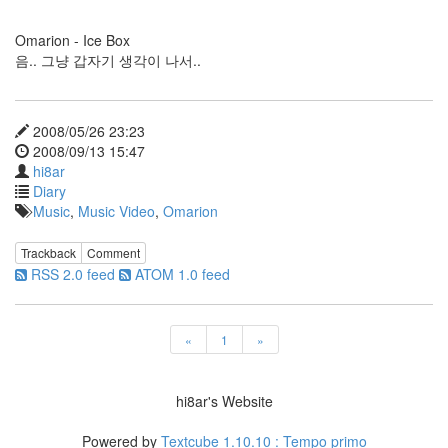
하
기
Omarion - Ice Box
커
음.. 그냥 갑자기 생각이 나서..
버
페
이
지
2008/05/26 23:23
Description
2008/09/13 15:47
디
자
hi8ar
인
Diary
Code
Music
,
Music Video
,
Omarion
녹
색
Trackback
Comment
검
RSS 2.0 feed
ATOM 1.0 feed
색
창
포
털
«
1
»
은
반
성
해
hi8ar's Website
라
보
Powered by
Textcube 1.10.10 : Tempo primo