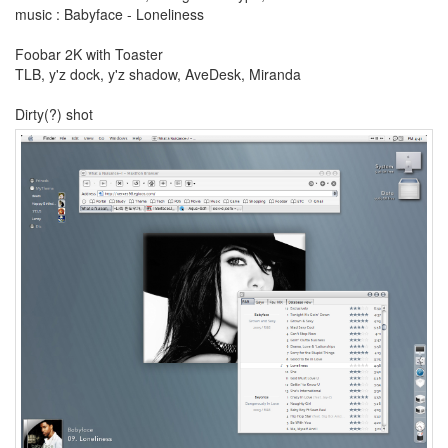
티
music : Babyface - Loneliness
나
기
Foobar 2K with Toaster
린
TLB, y'z dock, y'z shadow, AveDesk, Miranda
Holly
Valnce
Dirty(?) shot
파
워
서
플
라
이
Christmas
계
륵
Guestbook
Foobar
디
터
람
스
JS
김