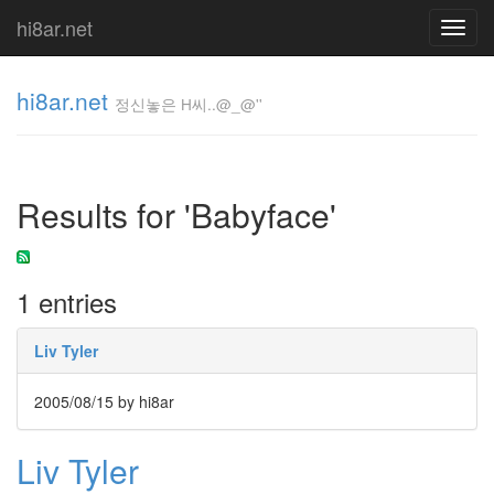
hi8ar.net
Toggl
navig
hi8ar.net
정신놓은 H씨..@_@''
정신놓은
H
Results for 'Babyface'
씨..@_@''
hi8ar
1 entries
Tag
Cloud
Liv Tyler
벽
창
2005/08/15
by hi8ar
호
탐
색
Liv Tyler
기
페