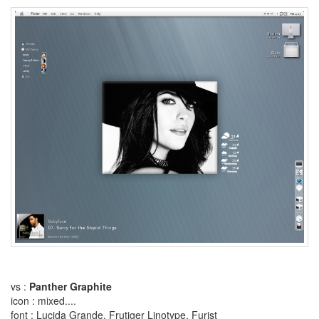
이
스
북
라
디
오
강
철
중
Alicia
Keys
다
운
로
드
데
이
여
승
Glass
Pocket
란
vs :
Panther Graphite
Avira
icon : mixed....
레
font : Lucida Grande, Frutiger Linotype, Furist