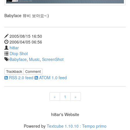
지
우
box.net
Babyface 뮤비 보아요~:)
새
컴
퓨
터
2005/08/15 16:50
인
2006/04/05 06:56
디
hi8ar
아
Dtop Shot
나
존
Babyface
,
Music
,
ScreenShot
스
구
Trackback
Comment
글
RSS 2.0 feed
ATOM 1.0 feed
EAS
블
로
«
1
»
그
pin
it
hi8ar's Website
Font
Powered by
Textcube 1.10.10 : Tempo primo
'게'랑