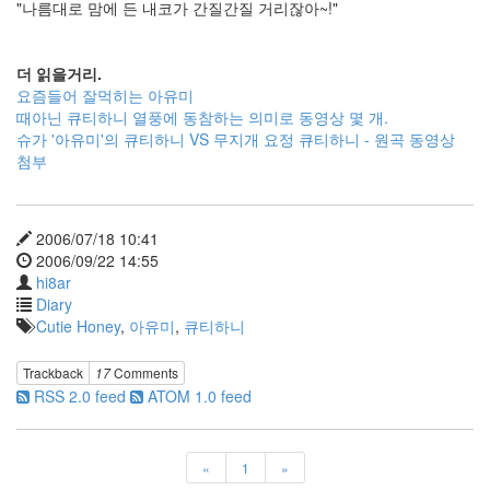
"나름대로 맘에 든 내코가 간질간질 거리잖아~!"
:)
2
by
더 읽을거리.
hi8ar
요즘들어 잘먹히는 아유미
때아닌 큐티하니 열풍에 동참하는 의미로 동영상 몇 개.
디
슈가 '아유미'의 큐티하니 VS 무지개 요정 큐티하니 - 원곡 동영상
아
첨부
블
로
안
녕
2006/07/18 10:41
~
2006/09/22 14:55
3
hi8ar
by
Diary
hi8ar
Cutie Honey
,
아유미
,
큐티하니
5
Trackback
17
Comments
월
RSS 2.0 feed
ATOM 1.0 feed
의
드
라
«
1
»
이