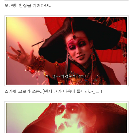
송
오. 쉣!! 천장을 기어다녀..
강
호
Pixar
오
류
수
정
NGmap
Sophia
Bush
파
돌
리
기
Milk
스카렛 크로가 쏘는..(왠지 얘가 마음에 들더라..-_ㅡ;)
리
즈
캐
난
감
초
대
장