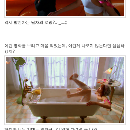
대
지
똥
대
역시 빨간차는 남자의 로망?..-_ㅡ;;
가
리
야
~
뭐
이런 영화를 보려고 마음 먹었는데, 이런게 나오지 않는다면 섭섭하
이
겠지?
런
재
밌
는
그
림
이
다
있
냐
hi8ar_net
마
빡
이
새
하지만 너무 기대는 말라구.. 이 영화 다 가리구 나와..
해