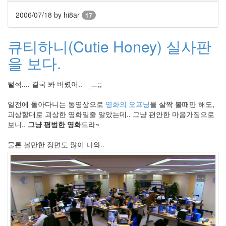
Lindjay
2006/07/18
by hi8ar
17
wysiwyg
Thumbnail
큐티하니(Cutie Honey) 실사판
아
이
을 보다.
폰
Ievan
털석.... 결국 봐 버렸어.. -_ㅡ;;
좌
뇌
일전에 돌아다니는 동영상으로
영화의 오프닝
을 살짝 볼때만 해도,
우
괴상할대로 괴상한 영화일줄 알았는데.. 그냥 편안한 마음가짐으로
뇌
보니..
그냥 평범한 영화
드라~
미
드
물론 볼만한 장면도 많이 나와..
백
지
영
EAS
Firefox
2.0
UTF-
8