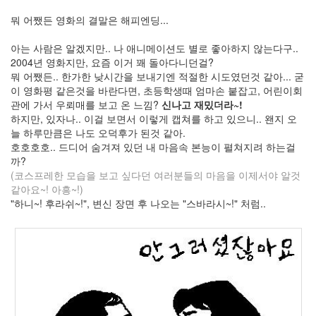
자
뭐 어쨌든 영화의 결말은 해피엔딩...
리
avatar
아는 사람은 알겠지만.. 나 애니메이션도 별로 좋아하지 않는다구..
Site
2004년 영화지만, 요즘 이거 꽤 돌아다니던걸?
뭐 어쨌든.. 한가한 낮시간을 보내기엔 적절한 시도였던것 같아... 굳
Notices
이 영화평 같은것을 바란다면, 초등학생때 엄마손 붙잡고, 어린이회
관에 가서 우뢰매를 보고 온 느낌?
신나고 재밌더라~!
About
하지만, 있자나.. 이걸 보면서 이렇게 캡쳐를 하고 있으니.. 왠지 오
By
늘 하루만큼은 나도 오덕후가 된것 같아.
hi8ar
호호호호.. 드디어 숨겨져 있던 내 마음속 본능이 펼쳐지려 하는걸
까?
스
(코스프레한 모습을 보고 싶다던 여러분들의 마음을 이제서야 알것
킨
같아요~! 아흥~!)
만
"하니~! 후라쉬~!", 변신 장면 후 나오는 "스바라시~!" 처럼..
들
어
드
립...
By
hi8ar