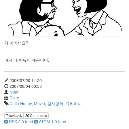
Find!
Categories
전
체
635
Dtop
왜 이러세요?
Shot
87
Wallpaper
이게 다 아유미 때문이다.
19
Misc
39
2006/07/20 11:20
forTextcube
2007/08/04 00:58
9
hi8ar
forFoobar
Diary
19
Cutie Honey
,
Movie
,
실사영화
,
큐티하니
C.note
98
Trackback
20
Comments
Web
RSS 2.0 feed
ATOM 1.0 feed
68
desktop