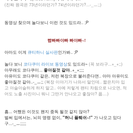
(진짜 원곡은 73년이라던가? 74년이라던가?...-_ㅡ;;)
이
블
로
동영상 찾으며 놀다보니 이런 것도 있드라.. ;P
그
는
운
빱빠빠야빠 빠야빠~!
영
되
아마도 이게
큐티하니 실사판
인가봐.. ;P
지
않
놀다 보니
코다쿠미 라이브 동영상
도 있드라~
(꼭 보라구...+_+;;)
습
아무래도 코다쿠미...
좋아질것 같아
..+_+;;;;
니
아유미도 코다쿠미 같은, 저런 복장으로 불러준다면.. 아마 아유미도
다.
좋아질것 같아..-_ㅡ;;
(복장 이야기가 나와서 말인데.. 짧은치마 입
고 아슬아슬하게 하지 말고.. 아예 저렇게 팬티 차림으로 나오면, 적
by
어도 노출 사진이니 뭐니 그딴거 안나오고 좋잖아? 풉....)
hi8ar
산
흠... 어쨌든 이것도 왠지 중독 될것 같지 않아?
사
벌써 입에서는, 뇌의 명령 없이,
"허니 플뤠쉬~!"
가 나오고 있다
자
구...-_ㅡ;;;;;
안
녕!