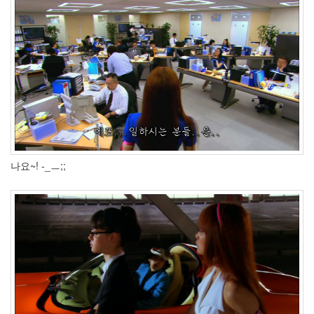
쁘
다
SNS
Paris
Hilton
텍스
트큐
브
1.6.1
Toaster
Open
API
나요~! -_ㅡ;;
All
That
Chart
Kupo
XP
하
늘
이
바
보
똥
개
멧