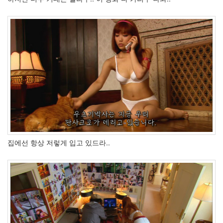
복
많
이
받
으
삼
~
알
리
삽
질
800
CPU
집에선 항상 저렇게 입고 있드라..
Koda
Kumi
슈
터
즈
만
세!
시
즌