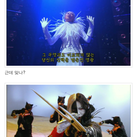
치
펫
러
브
즈
미
그
림
형
제
Yz
Shadow
강
근데 맞나?
철
중
Rk
Launcher
외
부
이
미
지
링
크
제