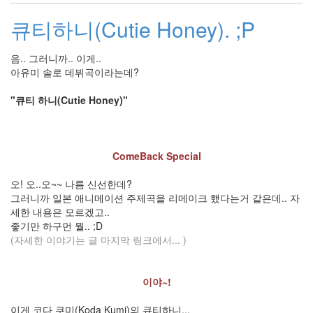
29
큐티하니(Cutie Honey). ;P
Diary
387
Link
음.. 그러니까.. 이게..
2
아유미 솔로 데뷔곡이라는데?
forSteve
1
"큐티 하니(Cutie Honey)"
Recent
Posts
ComeBack Special
무
오! 오..오~~ 나름 신선한데?
엇
그러니까 일본 애니메이션 주제곡을 리메이크 했다는거 같은데.. 자
을
세한 내용은 모르겠고..
찾
좋기만 하구먼 뭘.. ;D
아
(자세한 이야기는 글 마지막 링크에서... )
오
셨
든
이야~!
더
이
이게 코다 쿠미(Koda Kumi)의 큐티하니...
상