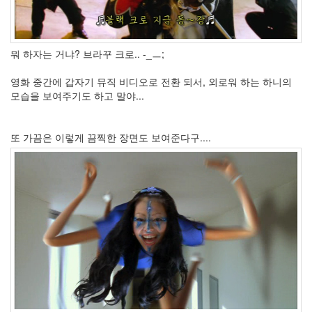
한
Summer
FCS
변
뭐 하자는 거냐? 브라꾸 크로.. -_ㅡ;
경
하
영화 중간에 갑자기 뮤직 비디오로 전환 되서, 외로워 하는 하니의
기
모습을 보여주기도 하고 말야...
유
틸
서
또 가끔은 이렇게 끔찍한 장면도 보여준다구....
버
이
전
럼
블
피
쉬
OpenSearch
Columns
UI
다
이
하
드