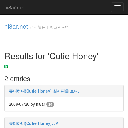
hi8ar.net
Toggl
navig
hi8ar.net
정신놓은 H씨..@_@''
정신놓은
H
Results for 'Cutie Honey'
씨..@_@''
hi8ar
2 entries
Tag
Cloud
큐티하니(Cutie Honey) 실사판을 보다.
트
래
2006/07/20
by hi8ar
픽
20
네
이
버
큐티하니(Cutie Honey). ;P
twitter