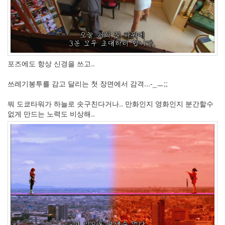
3
아
머
리
아
파
닉
포즈에도 항상 신경을 쓰고..
네
임
문
쓰레기봉투를 감고 달리는 첫 장면에서 감격...-_ㅡ;;
답
연
뭐 도쿄타워가 하늘로 솟구친다거나.. 만화인지 영화인지 분간할수
결
없게 만드는 노력도 비상해..
된
아
이
콘
윌
슨
VLC
Orihime's
Polkka
Theme
스
카