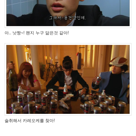
보
IQ84
아님
1Q84
임
George
아.. 낫짱~! 왠지 누구 닮은것 같아!
설
경
구
instagr.am
지
나
고
나
면
빛
과
같
이
지
나
가
는
술취해서 카레오케를 찾아!
세
월
내