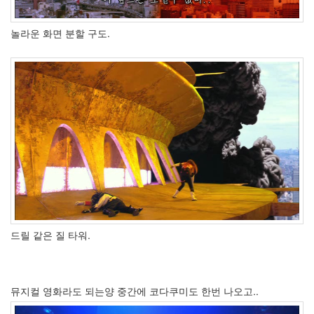
이
넷
동
놀라운 화면 분할 구도.
영
상
Tweetmix
뇌
나
이
Craig
David
효
도
하
자
MassTagger
태
안
드릴 같은 질 타워.
Spam
kooo
담
배
뮤지컬 영화라도 되는양 중간에 코다쿠미도 한번 나오고..
한
까