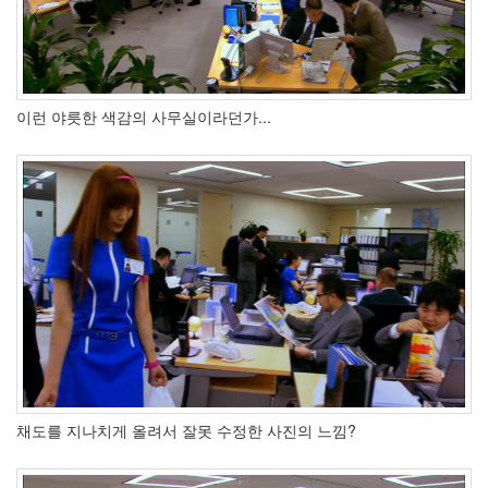
Kate
Winslet
구
조
애
플
이런 야릇한 색감의 사무실이라던가...
짱
BookSocial
Deskshooters
Aesthetic
Groove
야
상
곡
라
디
오
듀
엣
곡
고
채도를 지나치게 올려서 잘못 수정한 사진의 느낌?
원
원
예