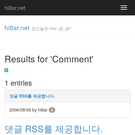
hi8ar.net
Toggl
navig
hi8ar.net
정신놓은 H씨..@_@''
정신놓은
H
Results for 'Comment'
씨..@_@''
hi8ar
1 entries
Tag
Cloud
댓글 RSS를 제공합니다.
통
계
2006/08/06
by hi8ar
5
Download
Day
닉
댓글 RSS를 제공합니다.
네
임