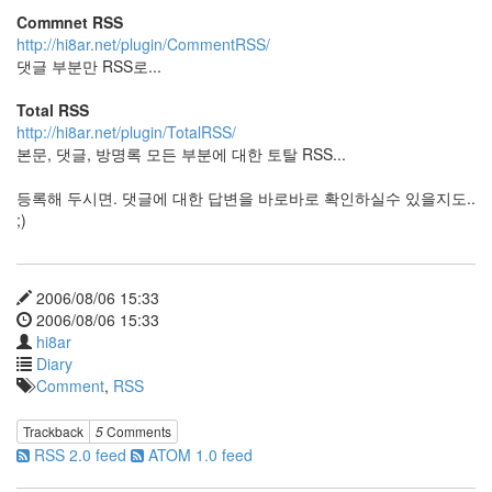
문
Commnet RSS
답
http://hi8ar.net/plugin/CommentRSS/
미
댓글 부분만 RSS로...
친
소
Total RSS
커
http://hi8ar.net/plugin/TotalRSS/
버
본문, 댓글, 방명록 모든 부분에 대한 토탈 RSS...
플
로
등록해 두시면. 댓글에 대한 답변을 바로바로 확인하실수 있을지도..
우
;)
디
자
이
너
상
2006/08/06 15:33
2006/08/06 15:33
내
사
hi8ar
랑
Diary
울
Comment
,
RSS
보
벗
Trackback
5
Comments
겨
져
RSS 2.0 feed
ATOM 1.0 feed
도
완