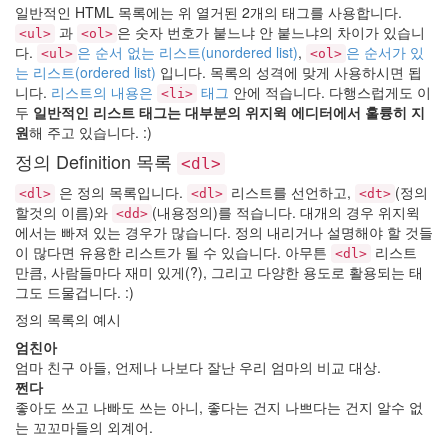
일반적인 HTML 목록에는 위 열거된 2개의 태그를 사용합니다.
과
은 숫자 번호가 붙느냐 안 붙느냐의 차이가 있습니
<ul>
<ol>
다.
은 순서 없는 리스트(unordered list)
,
은 순서가 있
<ul>
<ol>
는 리스트(ordered list)
입니다. 목록의 성격에 맞게 사용하시면 됩
니다.
리스트의 내용은
태그
안에 적습니다. 다행스럽게도 이
<li>
두
일반적인 리스트 태그는 대부분의 위지윅 에디터에서 훌륭히 지
원
해 주고 있습니다. :)
정의 Definition 목록
<dl>
은 정의 목록입니다.
리스트를 선언하고,
(정의
<dl>
<dl>
<dt>
할것의 이름)와
(내용정의)를 적습니다. 대개의 경우 위지윅
<dd>
에서는 빠져 있는 경우가 많습니다. 정의 내리거나 설명해야 할 것들
이 많다면 유용한 리스트가 될 수 있습니다. 아무튼
리스트
<dl>
만큼, 사람들마다 재미 있게(?), 그리고 다양한 용도로 활용되는 태
그도 드물겁니다. :)
정의 목록의 예시
엄친아
엄마 친구 아들, 언제나 나보다 잘난 우리 엄마의 비교 대상.
쩐다
좋아도 쓰고 나빠도 쓰는 아니, 좋다는 건지 나쁘다는 건지 알수 없
는 꼬꼬마들의 외계어.