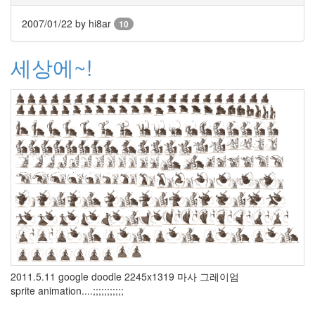
IQ84
아님
2007/01/22
by hi8ar
1Q84
10
임
Jeniffer
세상에~!
Love
hewitt
Peter
Bjorn
And
John
foo_title
멋
진
블
로
그
네
비
게
이
션
2011.5.11 google doodle 2245x1319 마사 그레이엄
Splash
sprite animation....;;;;;;;;;;;
Sound
우