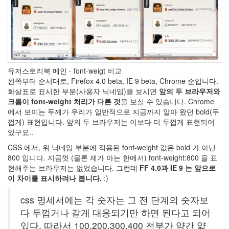
Die
Hard
Avira
볼
륨
MS700
믿
유저스토리북 메인 - font-weigt 비교
음
왼쪽부터 순서대로, Firefox 4.0 beta, IE 9 beta, Chrome 순입니다.
직
화살표로 표시한 부분(사용자 닉네임)을 보시면
앞의 두 브라우저와
한
메
크롬이 font-weight 처리가 다른 것
을 보실 수 있습니다. Chrome
칸
에서 보이는 두께가 우리가 일반적으로 지금까지 알아 왔던 bold(두
더
껍게) 표현입니다. 앞의 두 브라우저는 이보다 더 두껍게 표현되어
미
있구요..
치
지
CSS 에서, 위 닉네임 부분에 적용된 font-weight 값은 bold 가 아닌
않
800 입니다. 지금껏 (물론 제가 아는 한에서) font-weight:800 을 표
고
현해주는 브라우저는 없었습니다. 그런데
FF 4.0과 IE 9 는 앞으로
서
야
이 차이를 표시하려나 봅니다.
:)
놈
놈
css 명세서에는 각 숫자는 그 전 단계의 숫자보
놈
다 두껍거나 같게 대응되기만 하면 된다고 되어
Olivia
Wilde
있다. 따라서 100,200,300,400 전부가 약간 얇