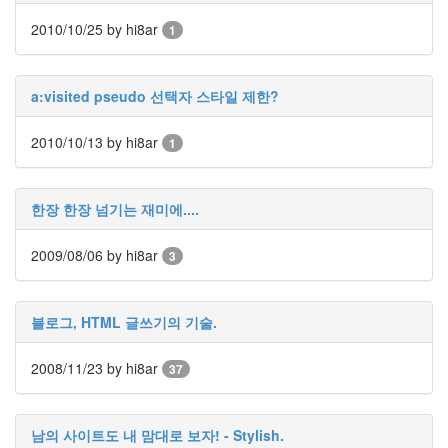
Soulmate
2010/10/25
by hi8ar
1
브
라
운
아
a:visited pseudo 선택자 스타일 제한?
이
즈
2010/10/13
by hi8ar
1
트
위
터
한장 한장 넘기는 재미에....
성
격
2009/08/06
by hi8ar
문
3
답
블
로
블로그, HTML 글쓰기의 기술.
그
주
소
2008/11/23
by hi8ar
37
변
경
오
리
남의 사이트도 내 맘대로 보자! - Stylish.