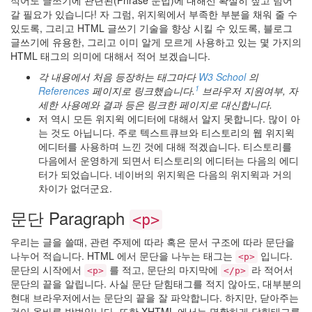
아
갈 필요가 있습니다! 자 그럼, 위지윅에서 부족한 부분을 채워 줄 수
블
있도록, 그리고 HTML 글쓰기 기술을 향상 시킬 수 있도록, 블로그
로
글쓰기에 유용한, 그리고 이미 알게 모르게 사용하고 있는 몇 가지의
안
HTML 태그의 의미에 대해서 적어 보겠습니다.
녕
각 내용에서 처음 등장하는 태그마다
W3 School
의
~
1
References
페이지로 링크했습니다.
브라우저 지원여부, 자
3
세한 사용예와 결과 등은 링크한 페이지로 대신합니다.
by
저 역시 모든 위지윅 에디터에 대해서 알지 못합니다. 많이 아
hi8ar
는 것도 아닙니다. 주로 텍스트큐브와 티스토리의 웹 위지윅
에디터를 사용하며 느낀 것에 대해 적겠습니다. 티스토리를
5
다음에서 운영하게 되면서 티스토리의 에디터는 다음의 에디
월
터가 되었습니다. 네이버의 위지윅은 다음의 위지윅과 거의
의
차이가 없더군요.
드
라
문단 Paragraph
<p>
이
브..
우리는 글을 쓸때, 관련 주제에 따라 혹은 문서 구조에 따라 문단을
2
나누어 적습니다. HTML 에서 문단을 나누는 태그는
입니다.
<p>
by
문단의 시작에서
를 적고, 문단의 마지막에
라 적어서
<p>
</p>
hi8ar
문단의 끝을 알립니다. 사실 문단 닫힘태그를 적지 않아도, 대부분의
현대 브라우저에서는 문단의 끝을 잘 파악합니다. 하지만, 닫아주는
외
것이 올바른 방법입니다. 또한 XHTML 에서는 명확하게 닫힘태그를