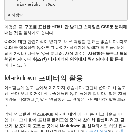
    min-height: 70px;

}

이것은 곧,
구조를 표현한 HTML 만 남기고 스타일은 CSS로 분리해
내는 것
을 말하기도 합니다.
CSS에 대한 관련지식이 없다고, 너무 걱정할 필요는 없습니다. 따로
CSS 를 작성하지 않아도 그 차이가 글읽기에 방해가 될 만큼, 눈에
띄게 차이가 나지도 않을 뿐더러, 사실 이것은
사용하는 블로그 툴의
책임이거나, 테마(스킨) 디자이너의 영역에서 처리되어야 할 문제
이니까요. :)
Markdown 포매터의 활용
아~ 힘들게 돌고 돌아서 여기까지 왔습니다. 간단히 쓴다고 해 놓고
선, 쓰다 보니 이거야 원... 줄어들진 않고 늘어만 갑니다.. 암튼 지금
이라도 각설하고(?)앞서 언급했던 그 괜찮은 대안에 대해 말해보죠.
:)
앞서 언급했던, 텍스트큐브 위지윅 대안 에디터는 '마크다운포매터'
입니다. 그저 함께 포함된
플러그인 중에서 찾아서 활성화 하고, 글
쓰기 창 포매터 고르는 곳에서 Markdown 을 선택
하기만 하면 됩니
6
다. 사실 Markdown은 위지윅과는 거리가 먼
마크업 언어
입니다.