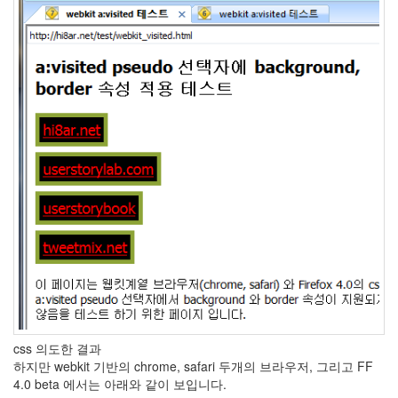
레
이
크
chron
inheritance
Craig
David
Shadow
중
요
한
건
공
짜!
벌써
무선
마우
스만
5개
째..;;
css 의도한 결과
userstorybook
하지만 webkit 기반의 chrome, safari 두개의 브라우저, 그리고 FF
gossips
4.0 beta 에서는 아래와 같이 보입니다.
태