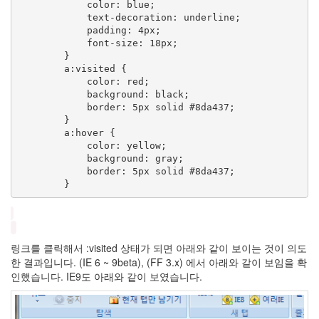
Eye
            color: blue;

            text-decoration: underline;

비
밀
            padding: 4px;

문
            font-size: 18px;

답
        }

그
        a:visited {

래
            color: red;

도
            background: black;

좋
            border: 5px solid #8da437;

구
        }

나~
        a:hover {

1.1!
            color: yellow;

배
            background: gray;

포
            border: 5px solid #8da437;

헐
리
우
드
pin
it
링크를 클릭해서 :visited 상태가 되면 아래와 같이 보이는 것이 의도
Antivir
한 결과입니다. (IE 6 ~ 9beta), (FF 3.x) 에서 아래와 같이 보임을 확
프
인했습니다. IE9도 아래와 같이 보였습니다.
리
즌
브