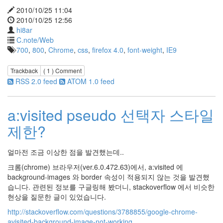
스
2010/10/25 11:04
담
2010/10/25 12:56
배
hi8ar
한
까
C.note/Web
치
700
,
800
,
Chrome
,
css
,
firefox 4.0
,
font-weight
,
IE9
PhotoShop
디
Trackback
( 1 )
Comment
자
RSS 2.0 feed
ATOM 1.0 feed
인
박
지
a:visited pseudo 선택자 스타일
윤
크
제한?
기
닉
네
얼마전 조금 이상한 점을 발견했는데..
임
문
크롬(chrome) 브라우저(ver.6.0.472.63)에서, a:visited 에
답
background-images 와 border 속성이 적용되지 않는 것을 발견했
내
습니다. 관련된 정보를 구글링해 봤더니, stackoverflow 에서 비슷한
일
현상을 질문한 글이 있었습니다.
은
된
http://stackoverflow.com/questions/3788855/google-chrome-
장
avisited-background-image-not-working