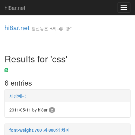
hi8ar.net
Toggl
navig
hi8ar.net
정신놓은 H씨..@_@''
정신놓은
H
Results for 'css'
씨..@_@''
hi8ar
6 entries
Tag
Cloud
세상에~!
실
수
2011/05/11
by hi8ar
2
테
마
Wall-
font-weight:700 과 800의 차이
E