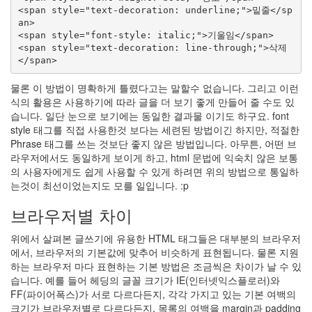
<span style="text-decoration: underline;">밑줄</sp
an>

<span style="font-style: italic;">기울임</span>

<span style="text-decoration: line-through;">삭제
물론 이 방법이 명확하게 틀렸다고는 말할수 없습니다. 그리고 이런
식의 활용은 사용하기에 따라 글을 더 보기 좋게 만들어 줄 수도 있
습니다. 일단 눈으로 보기에는 동일한 결과물 이기도 하구요. font
style 태그를 직접 사용한것 보다는 세련된 방법이긴 하지만, 적절한
Phrase 태그를 쓰는 것보단 좋지 않은 방법입니다. 아무튼, 어떤 브
라우저에서도 동일하게 보이게 하고, html 문법에 익숙치 않은 보통
의 사용자에게도 쉽게 사용할 수 있게 하려면 위의 방법으로 통일하
는것이 최선이었는지도 모를 일입니다. :p
브라우저별 차이
위에서 살펴본 글쓰기에 유용한 HTML 태그들은 대부분의 브라우저
에서, 브라우저의 기본값에 맞추어 비슷하게 표현됩니다. 물론 지원
하는 브라우저 마다 표현하는 기본 방법은 조금씩은 차이가 날 수 있
습니다. 예를 들어 헤딩의 글꼴 크기가 IE(인터넷익스플로러)와
FF(파이어폭스)가 서로 다르다든지, 각각 가지고 있는 기본 여백의
크기가 브라우저별로 다르다든지, 목록의 여백을 margin과 padding