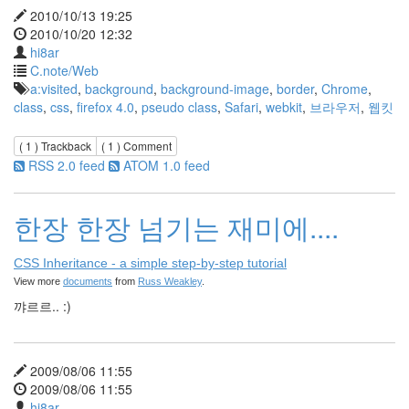
635
2010/10/13 19:25
Dtop
2010/10/20 12:32
Shot
hi8ar
87
C.note/Web
Wallpaper
a:visited
,
background
,
background-image
,
border
,
Chrome
,
19
class
,
css
,
firefox 4.0
,
pseudo class
,
Safari
,
webkit
,
브라우저
,
웹킷
Misc
39
( 1 )
Trackback
( 1 )
Comment
forTextcube
RSS 2.0 feed
ATOM 1.0 feed
9
forFoobar
19
한장 한장 넘기는 재미에....
C.note
98
CSS Inheritance - a simple step-by-step tutorial
Web
View more
documents
from
Russ Weakley
.
68
꺄르르.. :)
desktop
29
Diary
387
2009/08/06 11:55
Link
2009/08/06 11:55
2
hi8ar