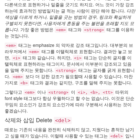
다른색으로 표현하거나 밑줄을 긋기도 하지요. 어느 것이 가장 강조
하는데 효과적인 방법일지는 글 적는 사람이 판단 해야 합니다.
다만
색상을 다르게 하거나, 밑줄을 긋는 방법의 경우, 링크와 확실하게
구별되지 못한다면, 사용자에게 혼동을 주는 불편을 초래할 지도 모
릅니다.
가장 좋은 방법은
태그와
태그를 이용하
<em>
<strong>
는 것입니다.
태그는 emphasize 의 약자로 강조 태그입니다. 대부분의 브
<em>
라우저에서
태그를 이탤릭체로 표현합니다. 결과만 놓고 보
<em>
면,
태그와 같습니다. 하지만,
태그는 단순히 글자를 이
<i>
<i>
탤릭체로 표현하라는 태그이지, 문서에서 이부분이 강조되고 있음
을 말해 주지는 못합니다.
태그는 글자를 굵게 표현합니
<strong>
다.
보다 더 강한 강조가 필요할때 사용할 수 있습니다. 마찬
<em>
가지로
태그와 결과는 같지만, 구조를 말해 주지는 못합니다.
<b>
그렇다고
이나
이
따위의
<em>
<strong>
<i>, <b>, <tt>
font style 태그보다 항상 우월하다고 할 수는 없습니다. 이것은 단순
꾸밈의 요소인가 강조의 요소인가에 따라 구분해서 사용하는 것이
좋겠습니다.
삭제와 삽입 Delete
<del>
때로는 기존의 내용을 완전히 삭제하지 않고, 지웠다는 흔적만 남기
고 싶을 때가 있습니다. 이럴때 사용할 수 있는 태그는
입니
<del>