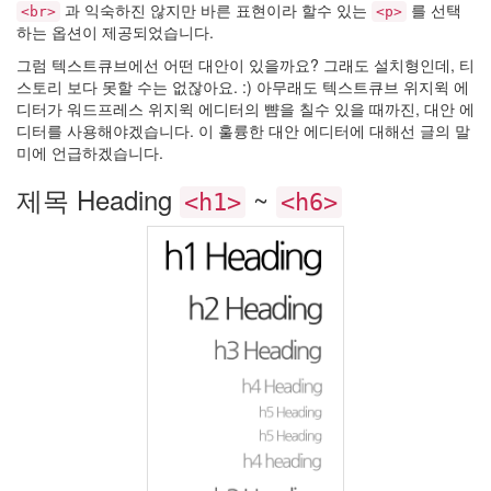
hi8ar
과 익숙하진 않지만 바른 표현이라 할수 있는
를 선택
<br>
<p>
하는 옵션이 제공되었습니다.
Doubt,
그럼 텍스트큐브에선 어떤 대안이 있을까요? 그래도 설치형인데, 티
2008
스토리 보다 못할 수는 없잖아요. :) 아무래도 텍스트큐브 위지윅 에
2
디터가 워드프레스 위지윅 에디터의 뺨을 칠수 있을 때까진, 대안 에
by
디터를 사용해야겠습니다. 이 훌륭한 대안 에디터에 대해선 글의 말
hi8ar
미에 언급하겠습니다.
Evolution
제목 Heading
~
<h1>
<h6>
of
the
Moon
by
hi8ar
992
1
by
hi8ar