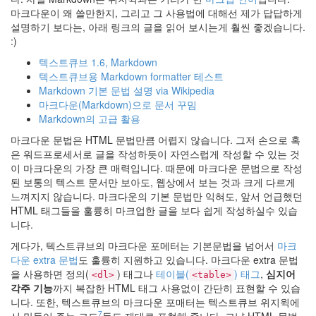
마크다운이 왜 쓸만한지, 그리고 그 사용법에 대해선 제가 답답하게
설명하기 보다는, 아래 링크의 글을 읽어 보시는게 훨씬 좋겠습니다.
:)
텍스트큐브 1.6, Markdown
텍스트큐브용 Markdown formatter 테스트
Markdown 기본 문법 설명 via Wikipedia
마크다운(Markdown)으로 문서 꾸밈
Markdown의 고급 활용
마크다운 문법은 HTML 문법만큼 어렵지 않습니다. 그저 손으로 혹
은 워드프로세서로 글을 작성하듯이 자연스럽게 작성할 수 있는 것
이 마크다운의 가장 큰 매력입니다. 때문에 마크다운 문법으로 작성
된 보통의 텍스트 문서만 보아도, 웹상에서 보는 것과 크게 다르게
느껴지지 않습니다. 마크다운의 기본 문법만 익혀도, 앞서 언급했던
HTML 태그들을 훌륭히 마크업한 글을 보다 쉽게 작성하실수 있습
니다.
게다가, 텍스트큐브의 마크다운 포메터는 기본문법을 넘어서
마크
다운 extra 문법
도 훌륭히 지원하고 있습니다. 마크다운 extra 문법
을 사용하면 정의(
) 태그나
테이블(
) 태그
,
심지어
<dl>
<table>
각주 기능
까지 복잡한 HTML 태그 사용없이 간단히 표현할 수 있습
니다. 또한, 텍스트큐브의 마크다운 포매터는 텍스트큐브 위지윅에
7