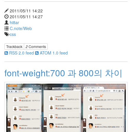
리
땅
2011/05/11 14:22
내
2011/05/11 14:27
자
hi8ar
리
C.note/Web
Spam
css
2000
캐
Trackback
2
Comments
난
RSS 2.0 feed
ATOM 1.0 feed
감
box.net
블
font-weight:700 과 800의 차이
로
그
Christmas
mp3
Tag
샤
라
포
바
Vista