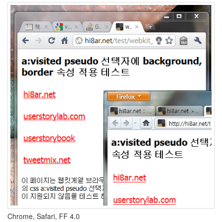
안
알
파
스
캔
R.
Kelly
세
상
이
잿
빛
같
지
않
아?
시
안
동
화
책
Corinne
Bailey
Chrome, Safari, FF 4.0
Rae