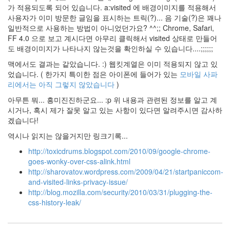
Notices
가 적용되도록 되어 있습니다. a:visited 에 배경이미지를 적용해서
사용자가 이미 방문한 글임을 표시하는 트릭(?)... 음 기술(?)은 꽤나
About
일반적으로 사용하는 방법이 아니었던가요? ^^;; Chrome, Safari,
By
FF 4.0 으로 보고 계시다면 아무리 클릭해서 visited 상태로 만들어
hi8ar
도 배경이미지가 나타나지 않는것을 확인하실 수 있습니다....;;;;;;
맥에서도 결과는 같았습니다. :) 웹킷계열은 이미 적용되지 않고 있
스
었습니다. ( 한가지 특이한 점은 아이폰에 들어가 있는
모바일 사파
킨
리에서는 아직 그렇지 않았습니다
)
만
아무튼 뭐... 흥미진진하군요... :p 위 내용과 관련된 정보를 알고 계
들
시거나, 혹시 제가 잘못 알고 있는 사항이 있다면 알려주시면 감사하
어
겠습니다!
드
립...
역시나 읽지는 않을거지만 링크기록...
By
http://toxicdrums.blogspot.com/2010/09/google-chrome-
hi8ar
goes-wonky-over-css-alink.html
http://sharovatov.wordpress.com/2009/04/21/startpaniccom-
Find!
and-visited-links-privacy-issue/
http://blog.mozilla.com/security/2010/03/31/plugging-the-
css-history-leak/
Categories
전
체