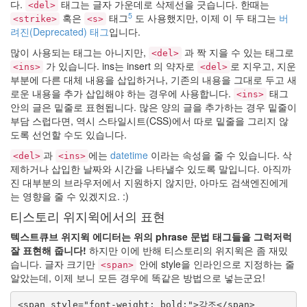
다.
태그는 글자 가운데로 삭제선을 긋습니다. 한때는
<del>
5
혹은
태그
도 사용했지만, 이제 이 두 태그는
버
<strike>
<s>
려진(Deprecated) 태그
입니다.
많이 사용되는 태그는 아니지만,
과 짝 지을 수 있는 태그로
<del>
가 있습니다. ins는 insert 의 약자로
로 지우고, 지운
<ins>
<del>
부분에 다른 대체 내용을 삽입하거나, 기존의 내용을 그대로 두고 새
로운 내용을 추가 삽입해야 하는 경우에 사용합니다.
태그
<ins>
안의 글은 밑줄로 표현됩니다. 많은 양의 글을 추가하는 경우 밑줄이
부담 스럽다면, 역시 스타일시트(CSS)에서 따로 밑줄을 그리지 않
도록 선언할 수도 있습니다.
과
에는
datetime
이라는 속성을 줄 수 있습니다. 삭
<del>
<ins>
제하거나 삽입한 날짜와 시간을 나타낼수 있도록 말입니다. 아직까
진 대부분의 브라우저에서 지원하지 않지만, 아마도 검색엔진에게
는 영향을 줄 수 있겠지요. :)
티스토리 위지윅에서의 표현
텍스트큐브 위지윅 에디터는 위의 phrase 문법 태그들을 그럭저럭
잘 표현해 줍니다!
하지만 이에 반해 티스토리의 위지윅은 좀 재밌
습니다. 글자 크기만
안에 style을 인라인으로 지정하는 줄
<span>
알았는데, 이제 보니 모든 경우에 똑같은 방법으로 넣는군요!
<span style="font-weight: bold;">강조</span>
