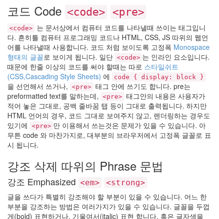
코드 Code
<code>
<pre>
는 문서상에서 컴퓨터 코드를 나타낼때 쓰이는 태그입니
<code>
다. 흔히틀 컴퓨터 프로그래밍 코드나 HTML, CSS, JS 따위의 웹언
어를 나타낼때 사용합니다. 코드 처럼 보이도록 고정폭
Monospace
형태의 글꼴
로 보이게 됩니다. 일단
는 인라인 요소입니다.
<code>
때문에 한줄 이상의 코드를 써야 할때는 따로
스타일쉬트
(CSS,Cascading Style Sheets)
에
code { display: block }
을 선언해서 쓰거나,
태그 안에 쓰기도 합니다. pre는
<pre>
preformatted text를 말하는데,
태그안의 내용은 사용자가
<pre>
적어 놓은 그대로, 공백 줄바꿈 탭 등이 그대로 출력됩니다. 하지만
HTML 언어의 경우, 코드 그대로 보여주지 않고, 렌더링하는 경우도
있기에
만 이용해서 쓰는것은 문제가 있을 수 있습니다. 아
<pre>
무튼 code 와 마찬가지로, 대부분의 브라우저에서 고정폭 글꼴로 표
시 됩니다.
강조 삭제 따위의 Phrase 문법
강조 Emphasized
<em>
<strong>
글을 쓰다가 특별히 강조해야 할 부분이 있을 수 있습니다. 어느 한
부분을 강조하는 방법은 여러가지가 있을 수 있습니다. 글꼴을 두껍
게(bold) 표현하거나, 기울여서(italic) 표현 합니다. 혹은 글자색을