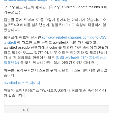
먹
자
Jquery 로도 시도해 봤지만.. jQuery('a:visited').length returns 0 이
Rating
라는군요.;
벤
답변글 중에 Firefox 도 곧 그렇게 될거라는 이야기가 있습니다. 오
큐
늘 FF 4.0 베타를 설치했는데, 정말 Firefox 도 속성이 적용되지 않
내
았습니다..
일
은
답변글에 링크된 문서인
(privacy-related changes coming to CSS
이
글
:visited)
에 따르면 보안 문제로 a:visited의 처리가 바뀔꺼고..
도
a:visited pseudo 선택자에서 color 를 제외한 다른 속성이 제한될거
손
라고 말하는것....... 같긴한데, 너무 어려운 이야기라 잘 모르겠습니
발
다.ㅎ 위 링크글의 한국어 번역본
(CSS :visited에 대한 프라이버시
오
글
정책변화)
을 찾긴 했습니다만.. 역시 어렵긴 마찬가지네요. :)
정
아무튼, 브라우저별 테스트를 위해 간단한 테스트 페이지를 만들었
재
습니다.
영
토
a:visited 테스트 페이지
성
인
어떻게 보이시나요? 스타일시트(CSS)에서 링크에 준 속성은 아래
Jason
와 같습니다.
Mraz
Shuffle
Sensitive
        a {
