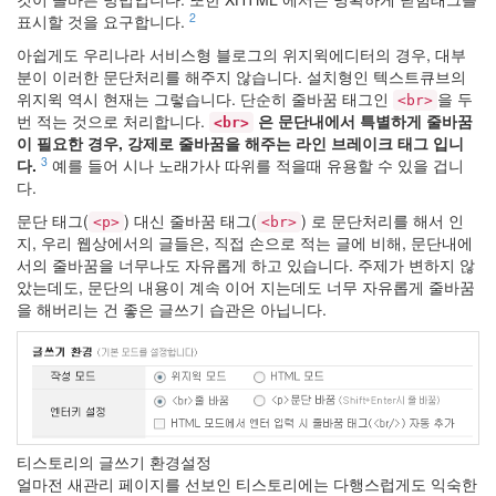
계
2
표시할 것을 요구합니다.
어..
아쉽게도 우리나라 서비스형 블로그의 위지윅에디터의 경우, 대부
2
분이 이러한 문단처리를 해주지 않습니다. 설치형인 텍스트큐브의
by
위지윅 역시 현재는 그렇습니다. 단순히 줄바꿈 태그인
을 두
hi8ar
<br>
번 적는 것으로 처리합니다.
은 문단내에서 특별하게 줄바꿈
<br>
이 필요한 경우, 강제로 줄바꿈을 해주는 라인 브레이크 태그 입니
흠..
3
다.
예를 들어 시나 노래가사 따위를 적을때 유용할 수 있을 겁니
Pin
다.
it!
2
문단 태그(
) 대신 줄바꿈 태그(
) 로 문단처리를 해서 인
<p>
<br>
by
지, 우리 웹상에서의 글들은, 직접 손으로 적는 글에 비해, 문단내에
hi8ar
서의 줄바꿈을 너무나도 자유롭게 하고 있습니다. 주제가 변하지 않
았는데도, 문단의 내용이 계속 이어 지는데도 너무 자유롭게 줄바꿈
부
을 해버리는 건 좋은 글쓰기 습관은 아닙니다.
왘..
드
디
어
시
작..
2
티스토리의 글쓰기 환경설정
by
얼마전 새관리 페이지를 선보인 티스토리에는 다행스럽게도 익숙한