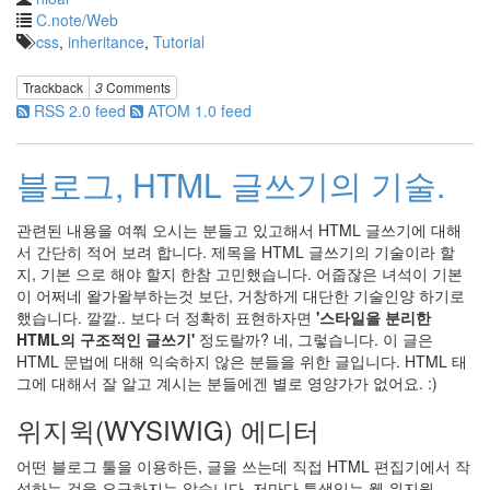
forSteve
C.note/Web
1
css
,
inheritance
,
Tutorial
Recent
Trackback
3
Comments
Posts
RSS 2.0 feed
ATOM 1.0 feed
무
엇
블로그, HTML 글쓰기의 기술.
을
찾
관련된 내용을 여쭤 오시는 분들고 있고해서 HTML 글쓰기에 대해
아
서 간단히 적어 보려 합니다. 제목을 HTML 글쓰기의 기술이라 할
오
지, 기본 으로 해야 할지 한참 고민했습니다. 어줍잖은 녀석이 기본
셨
이 어쩌네 왈가왈부하는것 보단, 거창하게 대단한 기술인양 하기로
든
했습니다. 깔깔.. 보다 더 정확히 표현하자면
'스타일을 분리한
더
HTML의 구조적인 글쓰기'
정도랄까? 네, 그렇습니다. 이 글은
이
HTML 문법에 대해 익숙하지 않은 분들을 위한 글입니다. HTML 태
상
그에 대해서 잘 알고 계시는 분들에겐 별로 영양가가 없어요. :)
이
블
위지윅(WYSIWIG) 에디터
로
그
어떤 블로그 툴을 이용하든, 글을 쓰는데 직접 HTML 편집기에서 작
는
성하는 것을 요구하지는 않습니다. 저마다 특색있는 웹 위지윅