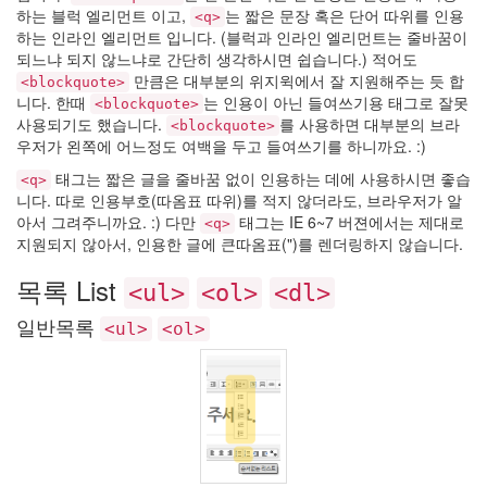
하는 블럭 엘리먼트 이고,
는 짧은 문장 혹은 단어 따위를 인용
<q>
하는 인라인 엘리먼트 입니다. (블럭과 인라인 엘리먼트는 줄바꿈이
되느냐 되지 않느냐로 간단히 생각하시면 쉽습니다.) 적어도
만큼은 대부분의 위지윅에서 잘 지원해주는 듯 합
<blockquote>
니다. 한때
는 인용이 아닌 들여쓰기용 태그로 잘못
<blockquote>
사용되기도 했습니다.
를 사용하면 대부분의 브라
<blockquote>
우저가 왼쪽에 어느정도 여백을 두고 들여쓰기를 하니까요. :)
태그는 짧은 글을 줄바꿈 없이 인용하는 데에 사용하시면 좋습
<q>
니다. 따로 인용부호(따옴표 따위)를 적지 않더라도, 브라우저가 알
아서 그려주니까요. :) 다만
태그는 IE 6~7 버젼에서는 제대로
<q>
지원되지 않아서, 인용한 글에 큰따옴표(")를 렌더링하지 않습니다.
목록 List
<ul>
<ol>
<dl>
일반목록
<ul>
<ol>