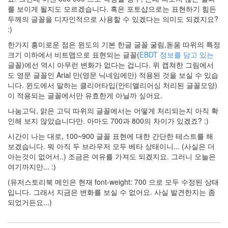
스
를 보이게 될지도 모르겠습니다. 혹은 포토샵으로는 표현하기 힘든
킨
두께의 글꼴을 디자인적으로 사용할 수 있겠다는 의미도 되겠지요?
Movie
:)
we
한가지 흥미로운 점은 윈도의 기본 한글 글꼴 굴림,돋움 따위의 특정
rule
크기 이하에서 비트맵으로 표현되는 글꼴(
EBDT 정보를 담고 있는
Queen
글꼴)에선 역시 아무런 변화가 없다는 겁니다. 위 캡쳐한 그림에서
자
도 영문 글꼴인 Arial 만(영문 닉네임에만) 적용된 것을 보실 수 있습
바
니다. 윈도에서 말하는 클리어타입(안티앨리어싱 처리된 글꼴모양)
도
이 적용되는 글꼴에서만 유효한게 아닐까 싶어요.
둑
gsm
나눔고딕, 맑은 고딕 따위의 글꼴에서는 어떻게 처리되는지 아직 확
인해 보지 않았습니다만. 아마도 700과 800의 차이가 있겠죠? :)
이
보
시간이 나는 대로, 100~900 글꼴 표현에 대한 간단한 테스트를 해
다
보겠습니다. 뭐 아직 두 브라우저 모두 베타 상태이니... (사실은 더
슬
프
아는것이 없어서..) 조금은 여유를 가져도 되겠지요. 그러니 오늘은
기
여기까지만... :)
도
힘
(유저스토리북 메인은 현재 font-weight: 700 으로 모두 수정된 상태
들
입니다. 그래서 지금은 변화를 보실 수 없어요. 사실 발견한지는 좀
지.
되었거든요...)
스
트
레