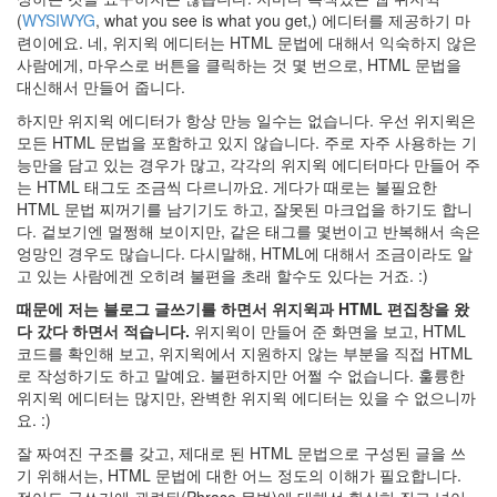
운
(
WYSIWYG
, what you see is what you get,) 에디터를 제공하기 마
영
련이에요. 네, 위지윅 에디터는 HTML 문법에 대해서 익숙하지 않은
되
사람에게, 마우스로 버튼을 클릭하는 것 몇 번으로, HTML 문법을
지
대신해서 만들어 줍니다.
않
습
하지만 위지윅 에디터가 항상 만능 일수는 없습니다. 우선 위지윅은
니
모든 HTML 문법을 포함하고 있지 않습니다. 주로 자주 사용하는 기
다.
능만을 담고 있는 경우가 많고, 각각의 위지윅 에디터마다 만들어 주
는 HTML 태그도 조금씩 다르니까요. 게다가 때로는 불필요한
by
HTML 문법 찌꺼기를 남기기도 하고, 잘못된 마크업을 하기도 합니
hi8ar
다. 겉보기엔 멀쩡해 보이지만, 같은 태그를 몇번이고 반복해서 속은
엉망인 경우도 많습니다. 다시말해, HTML에 대해서 조금이라도 알
산
고 있는 사람에겐 오히려 불편을 초래 할수도 있다는 거죠. :)
사
때문에 저는 블로그 글쓰기를 하면서 위지윅과 HTML 편집창을 왔
자
다 갔다 하면서 적습니다.
위지윅이 만들어 준 화면을 보고, HTML
안
코드를 확인해 보고, 위지윅에서 지원하지 않는 부분을 직접 HTML
녕!
로 작성하기도 하고 말예요. 불편하지만 어쩔 수 없습니다. 훌륭한
:)
위지윅 에디터는 많지만, 완벽한 위지윅 에디터는 있을 수 없으니까
2
요. :)
by
hi8ar
잘 짜여진 구조를 갖고, 제대로 된 HTML 문법으로 구성된 글을 쓰
기 위해서는, HTML 문법에 대한 어느 정도의 이해가 필요합니다.
디
적어도 글쓰기에 관련된(Phrase 문법)에 대해선 확실히 짚고 넘어