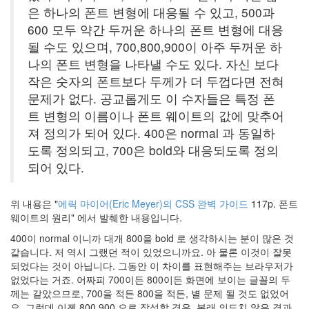
Pretz
은 하나의 폰트 변형에 대응될 수 있고, 500과
image
600 모두 약간 두꺼운 하나의 폰트 변형에 대응
옥
될 수도 있으며, 700,800,900이 아주 두꺼운 하
션
나의 폰트 변형을 나타낼 수도 있다. 자신 보다
길
건
작은 숫자의 폰트보다 두께가 더 두껍다면 전혀
RSS
문제가 없다. 공교롭게도 이 수자들은 특정 폰
1.05
트 변형의 이름이나 폰트 웨이트의 값에 맞추어
착
져 정의가 되어 있다. 400은 normal 과 동일하
시
현
도록 정의되고, 700은 bold와 대응되도록 정의
상
되어 있다.
So
Hot
vimeo
위 내용은 "
에릭 마이어(Eric Meyer)의 CSS 완벽 가이드
117p. 폰트
인
웨이트의 원리" 에서 발췌한 내용입니다.
디
아
400이 normal 이니까 대개 800을 bold 로 생각하시는 분이 많은 것
나
같습니다. 저 역시 그랬던 적이 있었으니까요. 아 물론 이것이 잘못
존
되었다는 것이 아닙니다. 그동안 이 차이를 표현해주는 브라우저가
스
없었다는 거죠. 어짜피 700이든 800이든 화면에 보이는 글꼴의 두
관
께는 같았으므로, 700을 적든 800을 적든, 별 문제 될 것도 없었어
리
요. 그런데 이젠 800 900 으로 작성할 경우, 본래 의도치 않은 결과
자