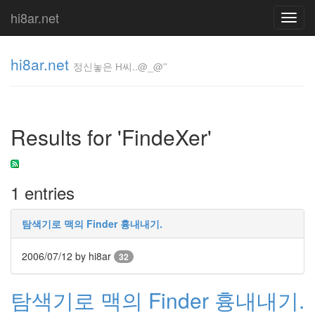
hi8ar.net
Toggl
navig
hi8ar.net
정신놓은 H씨..@_@''
정신놓은
H
Results for 'FindeXer'
씨..@_@''
hi8ar
1 entries
Tag
Cloud
탐색기로 맥의 Finder 흉내내기.
사
용
2006/07/12
by hi8ar
기
32
Wobachi
Retro
탐색기로 맥의 Finder 흉내내기.
떨
이