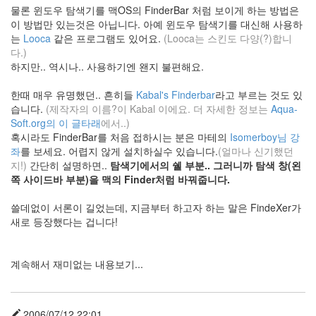
물론 윈도우 탐색기를 맥OS의 FinderBar 처럼 보이게 하는 방법은
오
드
이 방법만 있는것은 아닙니다. 아예 윈도우 탐색기를 대신해 사용하
리
는
Looca
같은 프로그램도 있어요.
(Looca는 스킨도 다양(?)합니
토
다.)
투
하지만.. 역시나.. 사용하기엔 왠지 불편해요.
Miranda
IM
한때 매우 유명했던.. 흔히들
Kabal's Finderbar
라고 부르는 것도 있
Ballerino
습니다.
(제작자의 이름?이 Kabal 이에요. 더 자세한 정보는
Aqua-
Stylish
Soft.org의 이 글타래
에서..)
이
혹시라도 FinderBar를 처음 접하시는 분은 마테의
Isomerboy님 강
명
좌
를 보세요. 어렵지 않게 설치하실수 있습니다.
(얼마나 신기했던
박
지!)
간단히 설명하면..
탐색기에서의 쉘 부분.. 그러니까 탐색 창(왼
Code
쪽 사이드바 부분)을 맥의 Finder처럼 바꿔줍니다.
오
쓸데없이 서론이 길었는데, 지금부터 하고자 하는 말은 FindeXer가
리
새로 등장했다는 겁니다!
Chrome
저런
거
계속해서 재미없는 내용보기...
찍으
려면
뭐가
필요
함??
2006/07/12 22:01