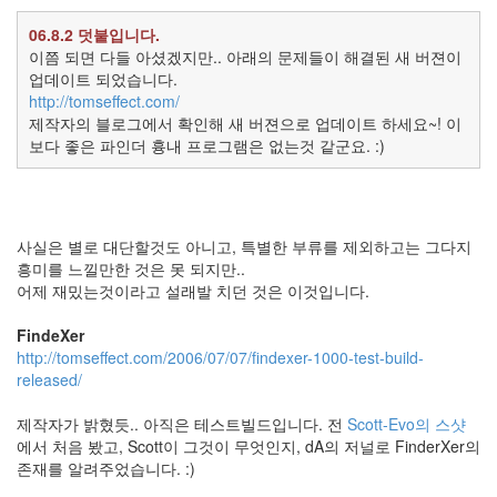
야
~
06.8.2 덧붙입니다.
떨
이쯤 되면 다들 아셨겠지만.. 아래의 문제들이 해결된 새 버젼이
이
업데이트 되었습니다.
~
http://tomseffect.com/
Danity
Kane
제작자의 블로그에서 확인해 새 버젼으로 업데이트 하세요~! 이
보다 좋은 파인더 흉내 프로그램은 없는것 같군요. :)
윈
도
우
꾸
미
기
사실은 별로 대단할것도 아니고, 특별한 부류를 제외하고는 그다지
유
흥미를 느낄만한 것은 못 되지만..
승
어제 재밌는것이라고 설래발 치던 것은 이것입니다.
호
태
FindeXer
그
에
http://tomseffect.com/2006/07/07/findexer-1000-test-build-
적
released/
을
말
제작자가 밝혔듯.. 아직은 테스트빌드입니다. 전
Scott-Evo의 스샷
이
없
에서 처음 봤고, Scott이 그것이 무엇인지, dA의 저널로 FinderXer의
음
존재를 알려주었습니다. :)
vimeo