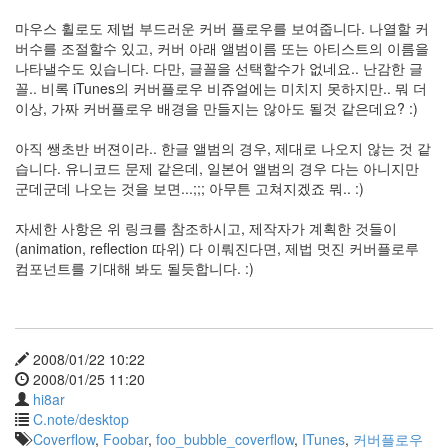
디
스
마우스 휠로도 제법 부드러운 커버 플로우를 보여줍니다. 나열할 커
크
버수를 조절할수 있고, 커버 아래 앨범이름 또는 아티스트의 이름을
foo_uie_single_column_playlist
나타낼수도 있습니다. 다만, 글꼴을 선택할수가 없네요.. 난감한 글
3.0
꼴.. 비록 iTunes의 커버플로우 비쥬얼에는 미치지 못하지만.. 뭐 더
이상, 가짜 커버플로우 배경을 만들지는 않아도 될것 같은데요? :)
파
돌
리
아직 쌩초반 버젼이라.. 한글 앨범의 경우, 제대로 나오지 않는 것 같
기
습니다. 유니코드 문제 같은데, 일본어 앨범의 경우 다는 아니지만
2006
군데군데 나오는 것을 보면...;;; 아무튼 고쳐지겠죠 뭐.. :)
image
자세한 사항은 위 링크를 참조하시고, 제작자가 계획한 것들이
Avira
(animation, reflection 따위) 다 이뤄진다면, 제법 멋진 커버플로루
유
컴포넌트를 기대해 봐도 될듯합니다. :)
저
스
토
리
북
2008/01/22 10:22
2008/01/25 11:20
신
규
hi8ar
채
C.note/desktop
용
Coverflow
,
Foobar
,
foo_bubble_coverflow
,
ITunes
,
커버플로우