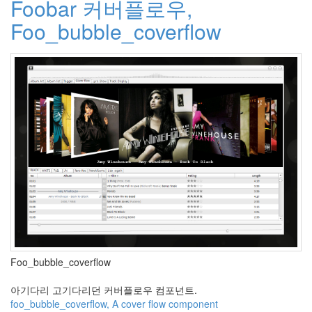
Foobar 커버플로우,
상
Foo_bubble_coverflow
background-
image
이
~
이
히
~!
Wilson
사
오
정
Thumbnail
list
펫
러
브
즈
미
Peach
Foo_bubble_coverflow
이
사
아기다리 고기다리던 커버플로우 컴포넌트.
하
foo_bubble_coverflow, A cover flow component
드