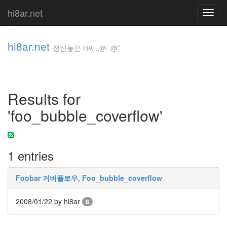
hi8ar.net
Toggl
navig
hi8ar.net
정신놓은 H씨..@_@''
정신놓은
H
Results for
씨..@_@''
hi8ar
'foo_bubble_coverflow'
Tag
1 entries
Cloud
Un Long
Dimanche
Foobar 커버플로우, Foo_bubble_coverflow
De
Fiancailles
2008/01/22
by hi8ar
8
Font
동
영