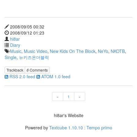
상
생
일
케
익
2008/09/05 00:32
2008/09/12 01:23
Thumbnail
hi8ar
차
마
Diary
고
Music
,
Music Video
,
New Kids On The Block
,
NeYo
,
NKOTB
,
도
Single
,
뉴키즈온더블럭
Code
Player
Trackback
6
Comments
여
RSS 2.0 feed
ATOM 1.0 feed
승
이
~
«
1
»
이
히
~!
Oopsy
hi8ar's Website
관
리
Powered by
Textcube 1.10.10 : Tempo primo
자