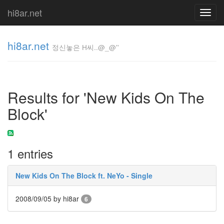
hi8ar.net
Toggl
navig
hi8ar.net
정신놓은 H씨..@_@''
정신놓은
H
Results for 'New Kids On The
씨..@_@''
hi8ar
Block'
Tag
1 entries
Cloud
wysiwyg
New Kids On The Block ft. NeYo - Single
Clazziquai
Spring
2008/09/05
by hi8ar
6
Wall-
E
이