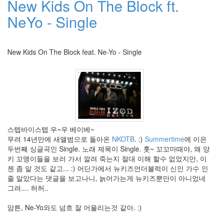
New Kids On The Block ft.
상
은
NeYo - Single
Madonna
담
배
꽁
New Kids On The Block feat. Ne-Yo - Single
초
개
봉
기
Sandstone
추
천
광
스텝바이스텝 우~우 베이베~
고
무려 14년만에 새앨범으로 돌아온
NKOTB
. :)
Summertime
에 이은
커
두번째 싱글곡인 Single. 노래 제목이 Single. 훗~ 꼬꼬마때야, 왜 양
버
키 꼬맹이들을 보러 가서 깔려 죽는지 절대 이해 할수 없었지만, 이
플
젠 좀 알 것도 같고... :) 어딘가에서 뉴키즈언더블럭이 신인 가수 인
로
줄 알았다는 댓글을 보고나니, 늙어가는게 뉴키즈뿐만이 아니었네
우
그려.... 허허..
신
구
암튼, Ne-Yo와도 넘흐 잘 어울리는것 같아. :)
동
영