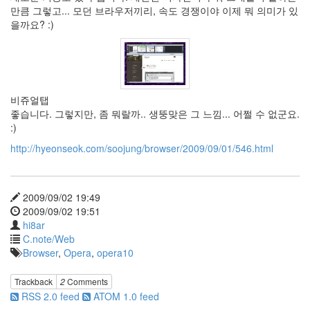
만큼 그렇고... 모던 브라우저끼리, 속도 경쟁이야 이제 뭐 의미가 있
그
인
을까요? :)
메
릴
스
트
립
Die
비쥬얼탭
Hard
좋습니다. 그렇지만, 좀 뭐랄까.. 생뚱맞은 그 느낌... 어쩔 수 없군요.
세
:)
상
이
http://hyeonseok.com/soojung/browser/2009/09/01/546.html
잿
빛
같
지
2009/09/02 19:49
않
2009/09/02 19:51
아?
hi8ar
어
C.note/Web
린
이
Browser
,
Opera
,
opera10
날
에
Trackback
2
Comments
팔
고
RSS 2.0 feed
ATOM 1.0 feed
남