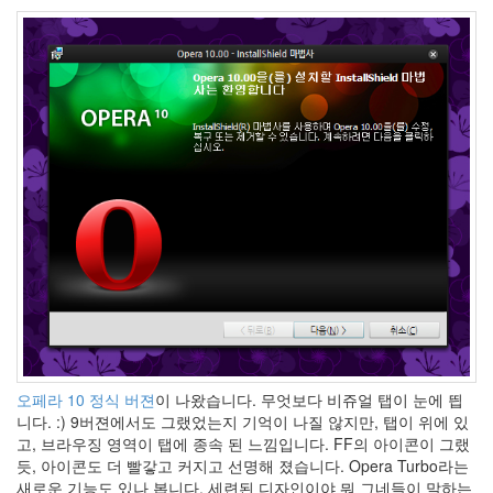
Arial
TLB
Summer
Glau
Tile
폭
력
진
압
Movie
아
머
리
아
파
Gmail
for
your
domain
오페라 10 정식 버젼
이 나왔습니다. 무엇보다 비쥬얼 탭이 눈에 띕
S-
니다. :) 9버젼에서도 그랬었는지 기억이 나질 않지만, 탭이 위에 있
M5
고, 브라우징 영역이 탭에 종속 된 느낌입니다. FF의 아이콘이 그랬
Love
듯, 아이콘도 더 빨갛고 커지고 선명해 졌습니다. Opera Turbo라는
플
새로운 기능도 있나 봅니다. 세련된 디자인이야 뭐 그네들이 말하는
러