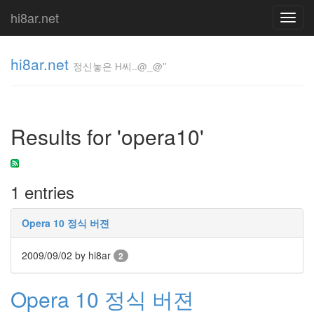
hi8ar.net
Toggl
navig
hi8ar.net
정신놓은 H씨..@_@''
정신놓은
H
Results for 'opera10'
씨..@_@''
hi8ar
1 entries
Tag
Cloud
Opera 10 정식 버젼
지
난
2009/09/02
by hi8ar
글
2
꿀
꿀
Opera 10 정식 버젼
이
군