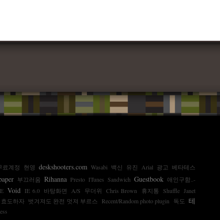
deskshooters.com
무료계정
현영
Wasabi
백신
유진
Arial
광고
베타테스
paper
Rihanna
Guestbook
부끄러움
Presto
ITunes
Sandwich
애인구함..-
Void
E
IE 6.0
바탕화면
A/S
무더위
Chris Brown
휴지통
Shuffle
Janet
테
효도하자
벗겨져도 완전 멋져 부르스
Recent/Random photo plugin
독도
ess