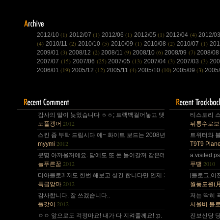
(1)
(1)
(1)
(1)
(4)
2012/10
2012/07
2012/06
2012/05
2012/04
2012/0
(4)
(2)
(5)
(1)
(2)
(1)
2010/11
2010/10
2010/09
2010/08
2010/07
20
(3)
(2)
(9)
(6)
(7)
2009/01
2008/12
2008/11
2008/10
2008/09
2008/0
(15)
(25)
(13)
(3)
(3)
2007/07
2007/06
2007/05
2007/04
2007/03
200
(19)
(12)
(4)
(10)
(3)
2006/01
2005/12
2005/11
2005/10
2005/09
2005
감사의 말이 늦었습니다 ㅎㅎ; 트랙백걸어놓고 댓글 쓴다는걸 깜박 ㅎㅎ
티스토리 스
2012
도플겡어
뒤통수로보
스킨 좀 부탁 드립시다 예~ 화이트 보드는 2008년,그리고 4년 넘었네요,
트위터와 블로
2012
myymi
T9T9 Plane
분명 아까울꺼에요. 담에도 또 돈 들어갈꺼 같은데.. Mac을 저한테 주면
a:visite
2012
2010
늘푸른꿈
푸땡
디아블로3 저도 한번 해보고 싶긴 합니다만 인제 게임은 왠지 안땡기네요. 
[블로그,이
2012
특급앙마
월풍도원(月風道院
감사합니다. 잘 쓰겠습니다..
저는 딱히 
2012
플갓이
서울비 블
ㅇㅇ 앞으로도 걱정마요! 내가 다 지켜줄께요! :p.
진보신당 당