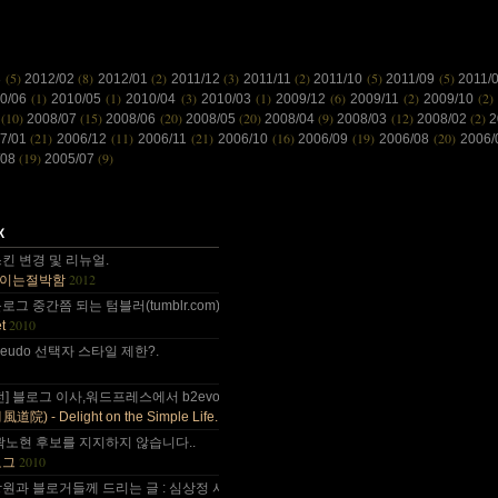
(5)
(8)
(2)
(3)
(2)
(5)
(5)
3
2012/02
2012/01
2011/12
2011/11
2011/10
2011/09
2011/
(1)
(1)
(3)
(1)
(6)
(2)
(2)
10/06
2010/05
2010/04
2010/03
2009/12
2009/11
2009/10
(10)
(15)
(20)
(20)
(9)
(12)
(2)
8
2008/07
2008/06
2008/05
2008/04
2008/03
2008/02
2
(21)
(11)
(21)
(16)
(19)
(20)
7/01
2006/12
2006/11
2006/10
2006/09
2006/08
2006
(19)
(9)
/08
2005/07
 감사합니다~~.
킨 변경 및 리뉴얼.
2012
이는절박함
 올림픽도 4년에 한번은 열리는....
그 중간쯤 되는 텀블러(tumblr.com)와 쿠(kooo.net).
2010
t
 다음부턴 이런데 돈 들어갈일....
d pseudo 선택자 스타일 제한?.
나이가 드는건가;; 예전엔 ....
전] 블로그 이사,워드프레스에서 b2evo로 블로그 엔진 변경..
2010
) - Delight on the Simple Life.
곽노현 후보를 지지하지 않습니다..
2010
로그
원과 블로거들께 드리는 글 : 심상정 사퇴에 부쳐.