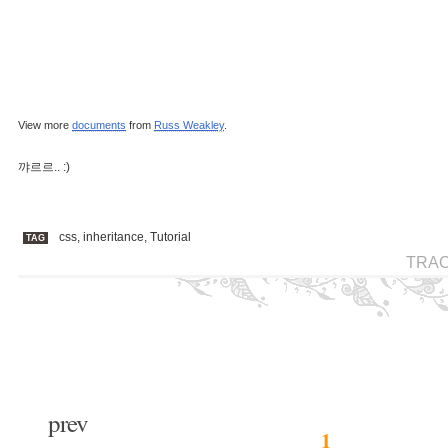
View more
documents
from
Russ Weakley
.
꺄르르.. :)
css
,
inheritance
,
Tutorial
TAG
TRA
prev
1