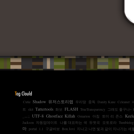
Shadow
유저스토리랩
Cutie
우리땅
중독
Danity Kane
Ccleaner
Tattertools
FLASH
트
skit
화보
TrueTransparency
그래도 좋구나~ 1.
UTF-8
Ghostface Killah
Keel
_ㅡ;;
Omarion
아침
토미 리 존스
Jackson
자동업데이트
나를 대표하는 색
듀엣곡
모토로라
Tumblelog
마
portal
1.1
구글바보
Bon Jovi
지나고 나면 빛과 같이 지나가는 세