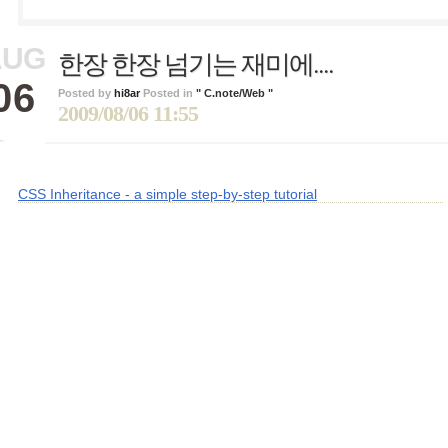
AUG
한장 한장 넘기는 재미에....
06
Posted by
hi8ar
Posted in
" C.note/Web "
2009/08/06 11:55
CSS Inheritance - a simple step-by-step tutorial