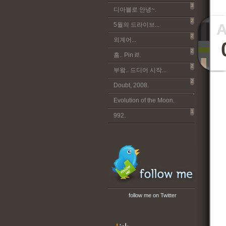
3
디아블로 안녕~.
2
5월의 드라이브...
2
외계어...
2
흠.. Pin it!.
2
부왘.. 드디어 시작...
2
Doubt, 2008.
Evolution of the Moon.
1
992.
follow me on Twitter