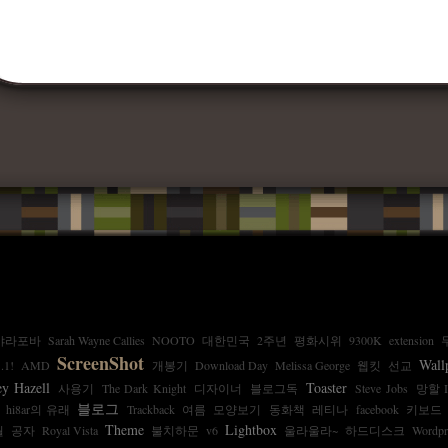
샤라포바
Sarah Wayne Callies
NOOTO
대한민국
2주년
평화시위
9300K
extension
ScreenShot
Wall
1!
AMD
개봉기
Download Day
Melissa George
웹킷
선교
ey Hazell
Toaster
사용기
The Dark Knight
디자이너
블로그독
Steve Jobs
망할 I
블로그
hi8ar의 유래
Trackback
여름
모양보기
동화책
레티나
facebook
키보드
Theme
Lightbox
월
공자
Royal Vista
불치하문
v6
울라울라~
하드디스크
Wordpr