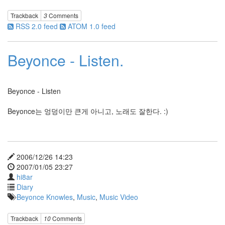
모
양
Trackback
3
Comments
보
RSS 2.0 feed
ATOM 1.0 feed
기
youtube
hi8ar
Beyonce - Listen.
의
유래
Clazziquai
Beyonce - Listen
컴
퓨
Beyonce는 엉덩이만 큰게 아니고, 노래도 잘한다. :)
터
파
돌
리
기
2006/12/26 14:23
Safari
2007/01/05 23:27
소
hi8ar
핫
Diary
India
Beyonce Knowles
,
Music
,
Music Video
Arie
스
Trackback
10
Comments
킨