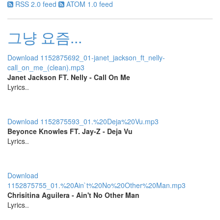
RSS 2.0 feed
ATOM 1.0 feed
공
모
전
그냥 요즘...
SharedShell
린
Download 1152875692_01-janet_jackson_ft_nelly-
LCD
call_on_me_(clean).mp3
미
Janet Jackson FT. Nelly - Call On Me
르
Lyrics..
바
덴
숲
의
Download 1152875593_01.%20Deja%20Vu.mp3
전
설
Beyonce Knowles FT. Jay-Z - Deja Vu
Lyrics..
body
id
OneChanbara
개
Download
수
1152875755_01.%20Ain`t%20No%20Other%20Man.mp3
작
Chrisitina Aguilera - Ain't No Other Man
monospace
Lyrics..
업
데