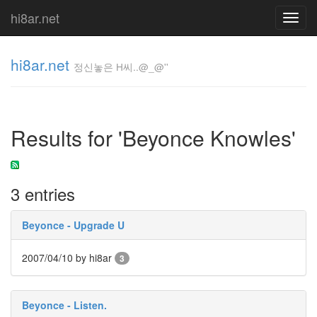
hi8ar.net
Toggl
navig
hi8ar.net
정신놓은 H씨..@_@''
정신놓은
H
Results for 'Beyonce Knowles'
씨..@_@''
hi8ar
3 entries
Tag
Cloud
Beyonce - Upgrade U
NeYo
Keeley
2007/04/10
by hi8ar
3
Hazell
IE9
뇌
Beyonce - Listen.
나