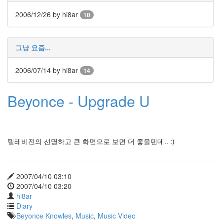
이
2006/12/26
by hi8ar
10
수
입
공
개
그냥 요즘...
싸
구
려
2006/07/14
by hi8ar
14
커
피
잡
Beyonce - Upgrade U
스
님
안
녕
~
텔레비전의 선명하고 큰 화면으로 보면 더 좋을텐데.. :)
파
랑
OpenSearch
새
2007/04/10 03:10
해
2007/04/10 03:20
인
hi8ar
사
Diary
Contrast
Beyonce Knowles
,
Music
,
Music Video
Cursor