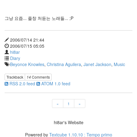
이
트
송
그냥 요즘... 줄창 처듣는 노래들... ;P
혜
교
이
제
2006/07/14 21:44
그
만?
2006/07/15 05:05
hi8ar
리
사
Diary
소
Beyonce Knowles
,
Christina Aguilera
,
Janet Jackson
,
Music
셜
네
Trackback
14
Comments
트
RSS 2.0 feed
ATOM 1.0 feed
워
크
CPU
중
«
1
»
독
Open
API
hi8ar's Website
mar.gar.in
유
Powered by
Textcube 1.10.10 : Tempo primo