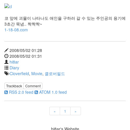
새
집
foo_title
코 앞에 괴물이 나타나도 애인을 구하러 갈 수 있는 주인공의 용기에
3초간 묵념.. 짝짝짝~
리
1-18-08.com
쌍
webkit
미
르
2008/05/02 01:28
바
2008/05/02 01:31
덴
hi8ar
숲
의
Diary
전
Cloverfield
,
Movie
,
클로버필드
설
가
Trackback
Comment
을
RSS 2.0 feed
ATOM 1.0 feed
웹
표
준
Guestbook
«
1
»
장
기
하
hi8ar's Website