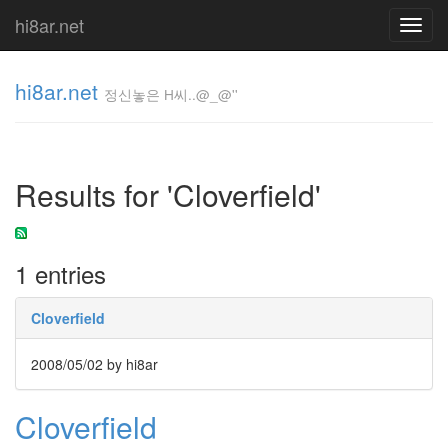
hi8ar.net
Toggl
navig
hi8ar.net
정신놓은 H씨..@_@''
정신놓은
H
Results for 'Cloverfield'
씨..@_@''
hi8ar
1 entries
Tag
Cloud
Cloverfield
6
월
2008/05/02
by hi8ar
2
일
OneChanbara
Cloverfield
쿠
바