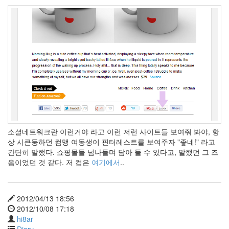
스
늙
지
마
늙
지
마
~
Christmas
Spell
표
지
클
래
소셜네트워크란 이런거야 라고 이런 저런 사이트들 보여줘 봐야, 항
지
콰
상 시큰둥하던 컴맹 여동생이 핀터레스트를 보여주자
좋네!
라고
이
간단히 말했다. 쇼핑몰들 넘나들며 담아 둘 수 있다고, 말했던 그 즈
윌
음이었던 것 같다. 저 컵은
여기에서
..
슨
트
위
2012/04/13 18:56
터
2012/10/08 17:18
Designer
hi8ar
아
Diary