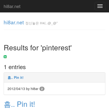
hi8ar.net
Toggl
navig
hi8ar.net
정신놓은 H씨..@_@''
정신놓은
H
Results for 'pinterest'
씨..@_@''
hi8ar
1 entries
Tag
Cloud
흠.. Pin it!
1.05
블
2012/04/13
by hi8ar
2
코
아
흠.. Pin it!
이
락