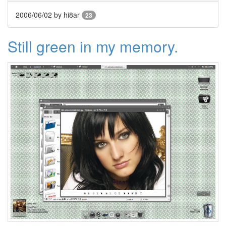
연
임
2006/06/02
by hi8ar
23
제
하
Still green in my memory.
드
디
스
크
FCS
사
이
트
Article
NeYo
Usher
Jay-
Z
Lindjay
울
라
울
라
~