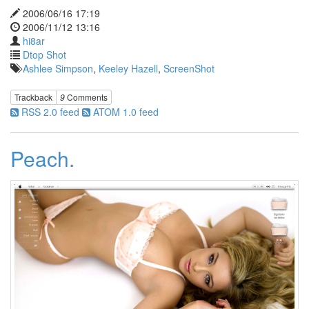
Craig
2006/06/16 17:19
David
2006/11/12 13:16
김
hi8ar
하
Dtop Shot
늘
Ashlee Simpson
,
Keeley Hazell
,
ScreenShot
Blogging
Button
Trackback
9
Comments
Shop
RSS 2.0 feed
ATOM 1.0 feed
3.0
중
요
Peach.
한
건
공
짜!
Ghostface
Killah
petlovesme
길
건
Shanice
역
시