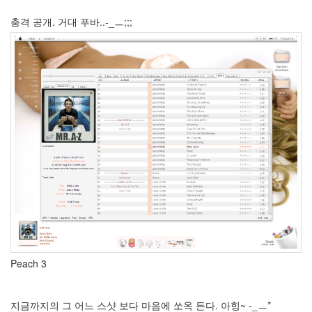
The
Machine
충격 공개. 거대 푸바..-_ㅡ;;;
Girl
멋
지
군
요
Ghost
Whisperer
Namie
Amuro
Dokdo
이
상
은
Love
토
미
리
존
Peach 3
스
AGORA
Safari
지금까지의 그 어느 스샷 보다 마음에 쏘옥 든다. 아힝~ -_ㅡ*