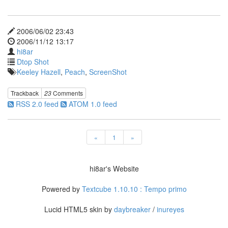
중
고
컨
설
2006/06/02 23:43
턴
2006/11/12 13:17
트
hi8ar
6
Dtop Shot
월
Keeley Hazell
,
Peach
,
ScreenShot
2
일
Trackback
23
Comments
Textcube
RSS 2.0 feed
ATOM 1.0 feed
we
rule
블
로
«
1
»
그
독
술
hi8ar's Website
스
크
Powered by
Textcube 1.10.10 : Tempo primo
린
샷
Lucid HTML5 skin by
daybreaker
/
inureyes
키
보
드