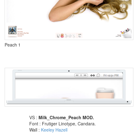
저
걸
살
걸
그
랬
나
봐
Void
Peach 1
Gmail
Patchwork
스
팸
덧
글
foo_uie_single_column_playlist
서
버
이
전
VS :
Milk_Chrome_Peach MOD.
Prison
Font : Frutiger Linotype, Candara.
Break
Wall :
Keeley Hazell
Glass