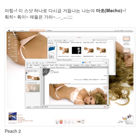
Pocket
유
아힝~! 이 스샷 하나로 다시금 거듭나는 나는야
마초(Macho)
~!
저
훠히~ 훠이~ 애들은 가라~...-_ㅡ;;;;
스
토
리
북
미
르
바
덴
숲
의
전
설
아
이
팟
FoxyTune
Javier
평
화
Peach 2
시
위