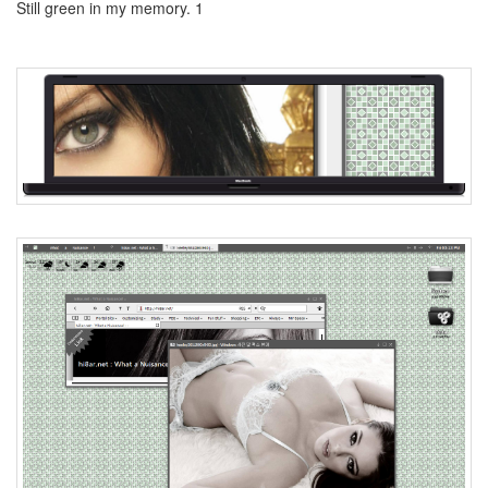
예
Still green in my memory. 1
감
좋
은
날
Gnarls
Barkley
Statistics
인
스
타
그
램
핸
드
폰
사
진
뉴
키
즈
온
더
블
럭
Google