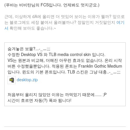
목
(푸바는 비비탄님의 FCS입니다. 언제봐도 멋지군요.)
님
관
근데, 이상하게 dA에 올리면 더 멋있어 보이는 이유가 뭘까? 앞으로
리
는 블로그에도 세장 붙여서 올려볼까나? 정말인지 거짓말인지
여기
자
서
확인해 보아도 좋습니다.~
스
킨
Antivir
퍼
숨겨놓은 보물?...-_ㅡ;;;
니
수정한 Desktop VS 와 TLB media control skin 입니다.
게
VS는 원본과 비교해, 더해진 아무런 효과도 없습니다. 온리 시작
임
버튼 수정했을뿐입니다. 적용된 폰트는 Franklin Gothic Medium
클
로
입니다. 윈도의 기본 폰트입니다. TLB 스킨은 그냥 대충..-_ㅡ;;;
버
desktop.zip
필
드
몸
처음부터 올리지 않았던 이유는 까먹었기 때문에...... ;P
살
시간이 흐르면 자동(?) 폭파 됩니다!
죽
어
버
려
IE
A/S