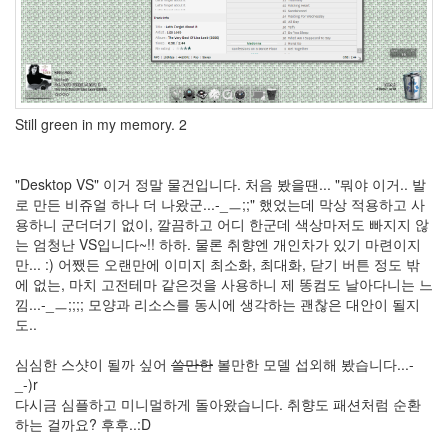
쿠
바
deskshooters.com
Kate
Winslet
바
Still green in my memory. 2
탕
화
면
"Desktop VS" 이거 정말 물건입니다. 처음 봤을땐... "뭐야 이거.. 발
Shuffle
로 만든 비쥬얼 하나 더 나왔군...-_ㅡ;;" 했었는데 막상 적용하고 사
District
용하니 군더더기 없이, 깔끔하고 어디 한군데 색상마저도 빠지지 않
9
는 엄청난 VS입니다~!! 하하. 물론 취향엔 개인차가 있기 마련이지
Birthday
만... :) 어쨌든 오랜만에 이미지 최소화, 최대화, 닫기 버튼 정도 밖
ScrapBook
에 없는, 마치 고전테마 같은것을 사용하니 제 똥컴도 날아다니는 느
떨
낌...-_ㅡ;;;; 모양과 리소스를 동시에 생각하는 괜찮은 대안이 될지
이
도..
야
~
심심한 스샷이 될까 싶어
쓸만한
볼만한 모델 섭외해 봤습니다...-
떨
이
_-)r
~
다시금 심플하고 미니멀하게 돌아왔습니다. 취향도 패션처럼 순환
Font
하는 걸까요? 후후..:D
두