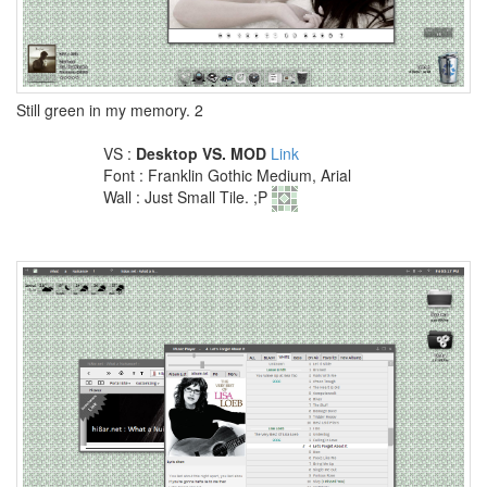
progress
bar
최
저
가
Still green in my memory. 2
광
화
VS :
Desktop VS. MOD
Link
문
Font : Franklin Gothic Medium, Arial
Sound
Wall : Just Small Tile. ;P
석
궁
테
러
티
베
트
2006
테
두
리
머
신
걸
Cutie