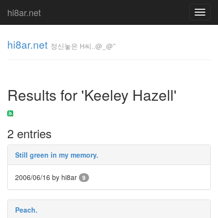
hi8ar.net
Toggl
navig
hi8ar.net
정신놓은 H씨..@_@''
정신놓은
H
Results for 'Keeley Hazell'
씨..@_@''
hi8ar
2 entries
Tag
Cloud
Still green in my memory.
웹
접
2006/06/16
by hi8ar
근
9
성
NKOTB
4
Peach.
년