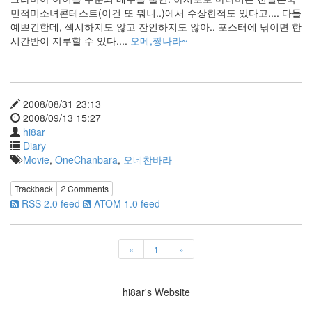
마
민적미소녀콘테스트(이건 또 뭐니..)에서 수상한적도 있다고.... 다들
~
예쁘긴한데, 섹시하지도 않고 잔인하지도 않아.. 포스터에 낚이면 한
Namie
시간반이 지루할 수 있다....
오메,짱나라~
Amuro
심
판
에
2008/08/31 23:13
드
2008/09/13 15:27
센
스
hi8ar
userstorylab
Diary
Movie
,
OneChanbara
,
오네찬바라
Fantastic
슈
터
Trackback
2
Comments
즈
RSS 2.0 feed
ATOM 1.0 feed
만
세!
월
«
1
»
드
컵
Madonna
hi8ar's Website
석
궁