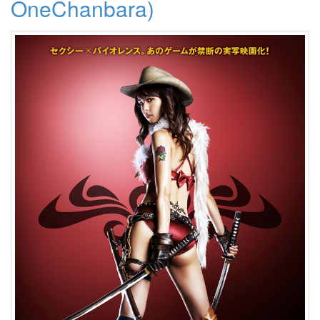
OneChanbara)
형
제
Red
술
Powder
Lindjay
다
크
나
이
트
봄
Clear
Type
Mozilla
Miranda
IM
잡
스
님
안
녕
~