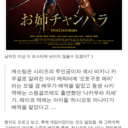
아
이
패
드
원
택
중
독
뉴
발
소
남자인 이상 이 포스터에 낚이지 않을수 있겠어? :)
닉
공
개
캐스팅은 시리즈의 주인공이자 섹시 비키니 카
올
우걸로 알려진 아야 캐릭터에 '오토구로 에리'
댓
라는 모델 겸 배우가 배역을 맡았고 동생 사키
차
트
역에는 스윙걸즈에도 출연했던 '나카무라 치세'
FinderBar
가, 레이코 역에는 아이돌 '하시모토 마나미'가
foo_bubble_coverflow
배역을 맡았다고 ....
늙
지
마
뭔지도 모르고 보고, 후에 게임이었다는 것도 알았음. 뭐 그럭저럭
늙
그라비아 아이돌 수준의 배우들 출연. 하시모토 마나미는 전일본국
지