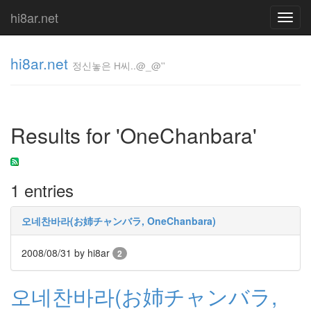
hi8ar.net
Toggl
navig
hi8ar.net
정신놓은 H씨..@_@''
정신놓은
H
Results for 'OneChanbara'
씨..@_@''
hi8ar
1 entries
Tag
Cloud
오네찬바라(お姉チャンバラ, OneChanbara)
핸
드
2008/08/31
by hi8ar
폰
2
사
진
오네찬바라(お姉チャンバラ,
코
엔