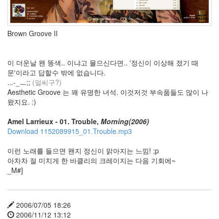
mDNSResponder
simpleCheck
똑
똑
Brown Groove II
한
얼
굴
이 더운날 왠 똥색.. 이냐고 물으신다면.. '정신이 이상해 졌기 때
인
식?
문'이라고 답할수 밖에 없습니다.
후
...-_ㅡ;;
(얼씨구?)
기
Aesthetic Groove 는 꽤 유명한 녀석. 이것저것 부속품들도 많이 나
SlanXP
왔지요. :)
삶
이
Amel Larrieux - 01. Trouble,
Morning(2006)
똥
Download 1152089915_01.Trouble.mp3
색
접
이런 노래를 들으면 왠지 정신이 맑아지는 느낌! ;p
근
아차차 절 미치게 한 바클리의 크레이지는 다음 기회에~
성
_M#]
Coverflow
김
지
운
2006/07/05 18:26
Corinne
2006/11/12 13:12
Bailey