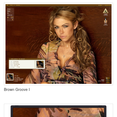
Legend
Shadow
최
저
가
트
래
픽
추
천
광
고
애
인
구
함..-
_
ㅡ;;
펫
Brown Groove I
Antivir
블
코
샤
워