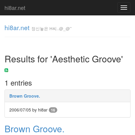
hi8ar.net
Toggl
navig
hi8ar.net
정신놓은 H씨..@_@''
정신놓은
H
Results for 'Aesthetic Groove'
씨..@_@''
hi8ar
1 entries
Tag
Cloud
Brown Groove.
All
That
2006/07/05
by hi8ar
Chart
16
Spring
Comment
Brown Groove.
John