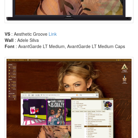
댄
스
coverpage
공
공
의
VS
: Aesthetic Groove
Link
적
Wall
: Adele Silva
시
Font
: AvantGarde LT Medium, AvantGarde LT Medium Caps
즌
3
twitter
Red
Computer
원
택
美
3
Tamia
instagr.am
Toaster
AquaSoft.org