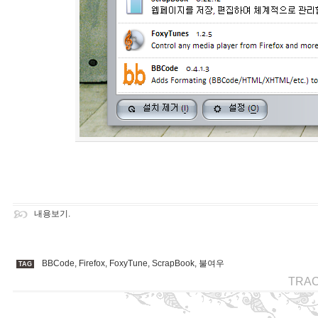
내용보기.
BBCode
,
Firefox
,
FoxyTune
,
ScrapBook
,
불여우
TAG
TRA