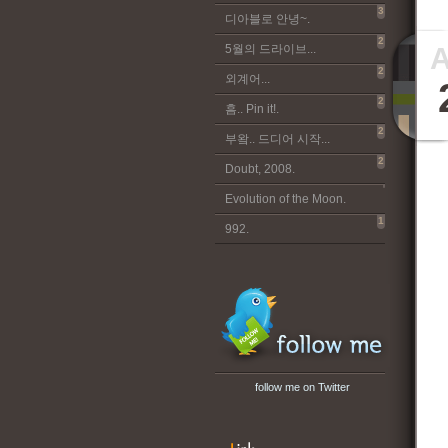
3
디아블로 안녕~.
2
5월의 드라이브...
2
외계어...
2
흠.. Pin it!.
2
부왘.. 드디어 시작...
2
Doubt, 2008.
Evolution of the Moon.
1
992.
follow me on Twitter