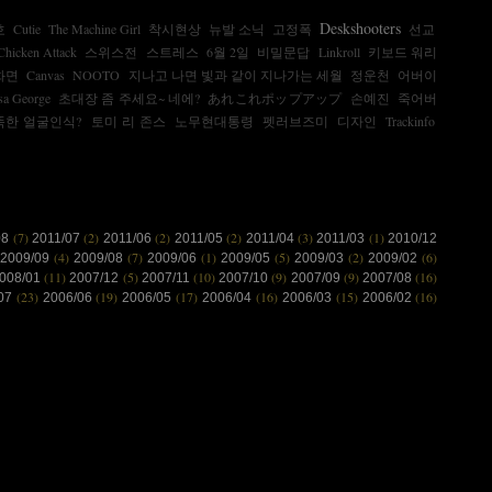
Deskshooters
호
Cutie
The Machine Girl
착시현상
뉴발 소닉
고정폭
선교
Chicken Attack
스위스전
스트레스
6월 2일
비밀문답
Linkroll
키보드 워리
화면
Canvas
NOOTO
지나고 나면 빛과 같이 지나가는 세월
정운천
어버이
sa George
초대장 좀 주세요~ 네에?
あれこれポップアップ
손예진
죽어버
똑한 얼굴인식?
토미 리 존스
노무현대통령
펫러브즈미
디자인
Trackinfo
(7)
(2)
(2)
(2)
(3)
(1)
08
2011/07
2011/06
2011/05
2011/04
2011/03
2010/12
(4)
(7)
(1)
(5)
(2)
(6)
2009/09
2009/08
2009/06
2009/05
2009/03
2009/02
(11)
(5)
(10)
(9)
(9)
(16)
008/01
2007/12
2007/11
2007/10
2007/09
2007/08
(23)
(19)
(17)
(16)
(15)
(16)
/07
2006/06
2006/05
2006/04
2006/03
2006/02