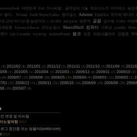
userstorybook
대한민국
Poll
아나씨발..
글작성의 기술
하드디스크
아이락스
송강
Adsense
~ 떨이~
NGmap
Sarah Wayne Callies
원더걸스
FindeXer
위지윅 에디터
글꼴
죠 근데 여기선 좀 늙었어요 :)
So Hot
mar.gar.in
방문객
김수영
Usher
바탕
SharedShell
컴퓨터
시계방향
Syleena Johnson
굿모닝 팝스
가독성
youtube
Melis
블코
팬더
Lay Lavender
wysiwyg
ArekorePopup
표준
파워서플라이
강철중
똑
(5)
(8)
(2)
(3)
(2)
(5)
(5)
3
2012/02
2012/01
2011/12
2011/11
2011/10
2011/09
2011/
(1)
(1)
(3)
(1)
(6)
(2)
(2)
10/06
2010/05
2010/04
2010/03
2009/12
2009/11
2009/10
(10)
(15)
(20)
(20)
(9)
(12)
(2)
8
2008/07
2008/06
2008/05
2008/04
2008/03
2008/02
2
(21)
(11)
(21)
(16)
(19)
(20)
7/01
2006/12
2006/11
2006/10
2006/09
2006/08
2006
(19)
(9)
/08
2005/07
 감사합니다~~.
킨 변경 및 리뉴얼.
2012
이는절박함
 올림픽도 4년에 한번은 열리는....
그 중간쯤 되는 텀블러(tumblr.com)와 쿠(kooo.net).
2010
t