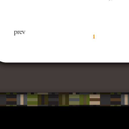
prev
1