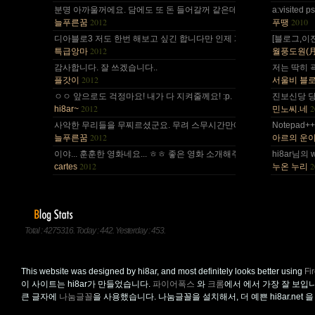
분명 아까울꺼에요. 담에도 또 돈 들어갈꺼 같은데.. Mac을 저한테 주면
a:visite
2012
2010
늘푸른꿈
푸땡
디아블로3 저도 한번 해보고 싶긴 합니다만 인제 게임은 왠지 안땡기네요. 
[블로그,이
2012
특급앙마
월풍도원(月風道院
감사합니다. 잘 쓰겠습니다..
저는 딱히 
2012
플갓이
서울비 블
ㅇㅇ 앞으로도 걱정마요! 내가 다 지켜줄께요! :p.
진보신당 당
2012
2
hi8ar~
민노씨.네
사악한 무리들을 무찌르셨군요. 무려 스무시간만에... 지구를 지켜주셔서 감
Notepad
2012
늘푸른꿈
아르의 운
이야... 훈훈한 영화네요... ㅎㅎ 좋은 영화 소개해주셔서 감사합니다.^^;
hi8ar님의 
2012
2
cartes
누온 누리
Total : 4275316. Today : 442. Yesterday : 453.
This website was designed by hi8ar, and most definitely looks better using
Fi
이 사이트는 hi8ar가 만들었습니다.
파이어폭스
와
크롬
에서 에서 가장 잘 보입
큰 글자에
나눔글꼴
을 사용했습니다. 나눔글꼴을 설치해서, 더 예쁜 hi8ar.net 