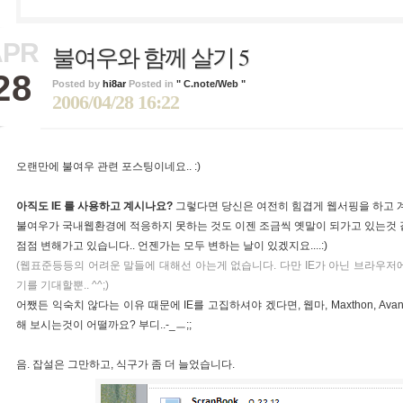
APR
불여우와 함께 살기 5
28
Posted by
hi8ar
Posted in
" C.note/Web "
2006/04/28 16:22
오랜만에 불여우 관련 포스팅이네요.. :)
아직도 IE 를 사용하고 계시나요?
그렇다면 당신은 여전히 힘겹게 웹서핑을 하고 
불여우가 국내웹환경에 적응하지 못하는 것도 이젠 조금씩 옛말이 되가고 있는것 
점점 변해가고 있습니다.. 언젠가는 모두 변하는 날이 있겠지요....:)
(웹표준등등의 어려운 말들에 대해선 아는게 없습니다. 다만 IE가 아닌 브라우저
기를 기대할뿐.. ^^;)
어쨌든 익숙치 않다는 이유 때문에 IE를 고집하셔야 겠다면, 웹마, Maxthon, Avan
해 보시는것이 어떨까요? 부디..-_ㅡ;;
음. 잡설은 그만하고, 식구가 좀 더 늘었습니다.