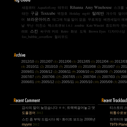
Rihanna
Amy Winehouse
새컴퓨터
AquaSoft.org
테두리
스크롤
구글
Textcube
탈레반
태안
벽창호
Holiday
mg40
개수작
떨이야
브라운아이즈
어
태그에 적을 말이 없음
무료계정
베켄세일이 예쁘
날
무난
미친소
텍스트큐브 1.6.1
zombie
Kate Winslet
효도하자
반
스킨
려IE
싸구려 커피
Retro
화보
도둑
Brown Eyes
디자이너상
foo_bubble_coverflow
헐리우드
(1)
(1)
(1)
(1)
(4)
2012/10
2012/07
2012/06
2012/05
2012/04
2012/0
(4)
(2)
(5)
(1)
(2)
(1)
2010/11
2010/10
2010/09
2010/08
2010/07
20
(3)
(2)
(9)
(6)
(7)
2009/01
2008/12
2008/11
2008/10
2008/09
2008/0
(15)
(25)
(13)
(3)
(3)
2007/07
2007/06
2007/05
2007/04
2007/03
200
(19)
(12)
(4)
(10)
(3)
2006/01
2005/12
2005/11
2005/10
2005/09
2005
감사의 말이 늦었습니다 ㅎㅎ; 트랙백걸어놓고 댓글 쓴다는걸 깜박 ㅎㅎ
티스토리 스
2012
도플겡어
뒤통수로보
스킨 좀 부탁 드립시다 예~ 화이트 보드는 2008년,그리고 4년 넘었네요,
트위터와 블로
2012
myymi
T9T9 Plane