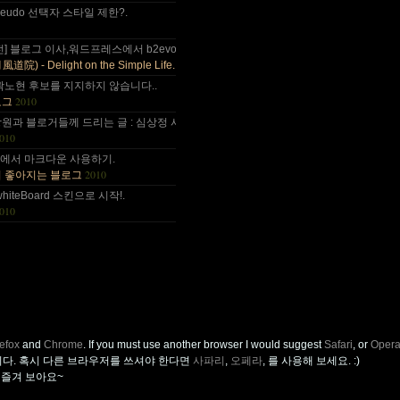
 다음부턴 이런데 돈 들어갈일....
d pseudo 선택자 스타일 제한?.
나이가 드는건가;; 예전엔 ....
전] 블로그 이사,워드프레스에서 b2evo로 블로그 엔진 변경..
2010
) - Delight on the Simple Life.
곽노현 후보를 지지하지 않습니다..
2010
로그
원과 블로거들께 드리는 글 : 심상정 사퇴에 부쳐.
010
사~ :).
++에서 마크다운 사용하기.
2010
이 좋아지는 블로그
.
whiteBoard 스킨으로 시작!.
010
refox
and
Chrome
. If you must use another browser I would suggest
Safari
, or
Oper
니다. 혹시 다른 브라우저를 쓰셔야 한다면
사파리
,
오페라
, 를 사용해 보세요. :)
을 즐겨 보아요~