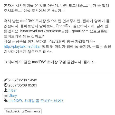
책
추
혼자서 시간여행을 온 것도 아닌데, 나만 모르나봐...;; 누가 좀 알려
천
주시와요..;; 이상 조선에서 온 H씨가..;
선
교
혹시 남는 me2DAY 초대장 있으시면 던져주시면, 잽싸게 달려가 물
Clear
겠습니다. 돌아보면서 알아보니, OpenID가 필요하다기에. 날래 만
Type
들었지요. hi8ar.myid.net / xerxes98골뱅이gmail.com 요로코롬만
알려드리면 되는 걸까요?
mar.gar.in
사실 궁금증을 참지 못하고, Playtalk 에 방금 가입했다우~
Peter
http://playtalk.net/hi8ar
핑크 닭 머리가 맘에 쏙 들지만, 눈없는 솜뭉
Bjorn
And
치보다 예쁘지 않으므로 패스~
John
모
그러니까 이 글은 me2DAY 초대장 구걸 글입니다. 플리즈~
토
로
라
Wallpaper
2007/05/08 14:43
2007/05/09 05:01
Ievan
hi8ar
중
요
Diary
한
me2DAY
,
초대장 좀 주세요~ 네에?
건
공
짜!
Trackback
2
Comments