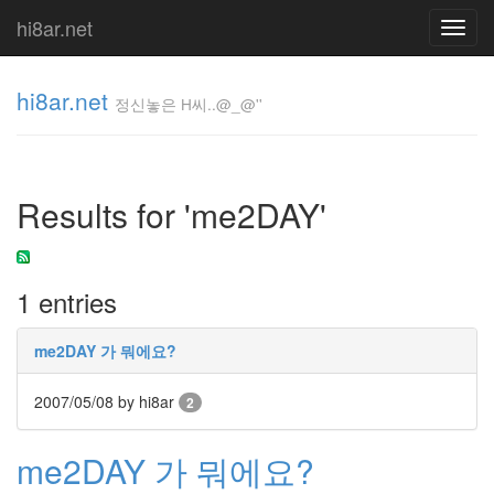
hi8ar.net
Toggl
navig
hi8ar.net
정신놓은 H씨..@_@''
정신놓은
H
Results for 'me2DAY'
씨..@_@''
hi8ar
1 entries
Tag
Cloud
me2DAY 가 뭐에요?
예
쁘
2007/05/08
by hi8ar
다
2
기
린
me2DAY 가 뭐에요?
Opera