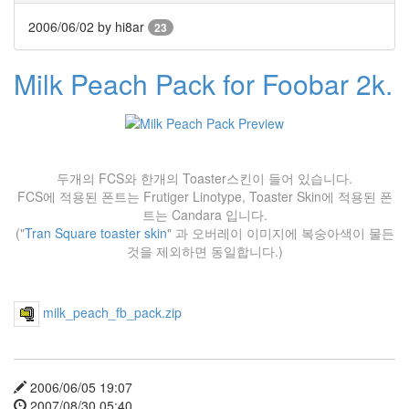
서
야
2006/06/02
by hi8ar
23
내
사
랑
Milk Peach Pack for Foobar 2k.
울
보
블
로
그
독
두개의 FCS와 한개의 Toaster스킨이 들어 있습니다.
SK
FCS에 적용된 폰트는 Frutiger Linotype, Toaster Skin에 적용된 폰
이
트는 Candara 입니다.
것
저
("
Tran Square toaster skin
" 과 오버레이 이미지에 복숭아색이 물든
것
것을 제외하면 동일합니다.)
팝
업
HTML
Tag
milk_peach_fb_pack.zip
뉴
발
소
닉
2006/06/05 19:07
바
2007/08/30 05:40
탕