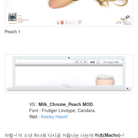
Tag
Browser
신
규
Peach 1
채
용
Media
Control
GnagXP
키
보
드
BookSocial
Ballerino
あ
れ
こ
VS :
Milk_Chrome_Peach MOD.
れ
Font : Frutiger Linotype, Candara.
ポ
Wall :
Keeley Hazell
ッ
プ
ア
ッ
아힝~! 이 스샷 하나로 다시금 거듭나는 나는야
마초(Macho)
~!
プ