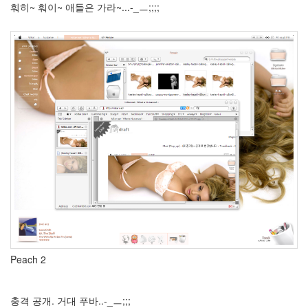
훠히~ 훠이~ 애들은 가라~...-_ㅡ;;;;
호
빵
은
역
시
삼
립?
시
간
윈
도
우
꾸
미
기
Sexy
트
위
터
중
Peach 2
고
개
그
충격 공개. 거대 푸바..-_ㅡ;;;
콘