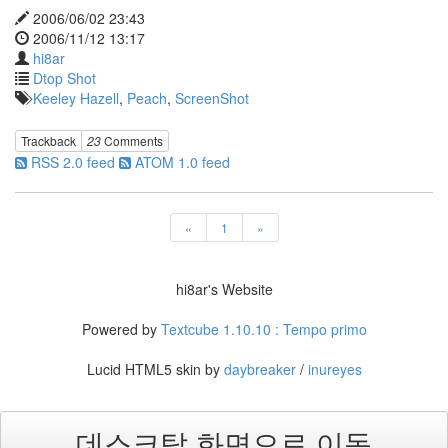
Show
2006/06/02 23:43
그
2006/11/12 13:17
래
hi8ar
도
멋
Dtop Shot
지
Keeley Hazell
,
Peach
,
ScreenShot
다!
핸
Trackback
23
Comments
드
RSS 2.0 feed
ATOM 1.0 feed
폰
사
진
와
«
1
»
31
일
00
분
hi8ar's Website
00
초!
Powered by
Textcube 1.10.10 : Tempo primo
모
양
보
Lucid HTML5 skin by
daybreaker
/
inureyes
기
Player
deskshooters.com
데스크탑 화면으로 이동