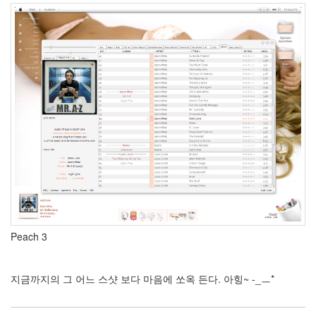
서
트
디
아
블
로
me2DAY
IE
6.0
5
집
컴
백
레
벨
4
Madonna
Recent/Random
Peach 3
photo plugin
티
베
트
지금까지의 그 어느 스샷 보다 마음에 쏘옥 든다. 아힝~ -_ㅡ*
Omarion
Lyric