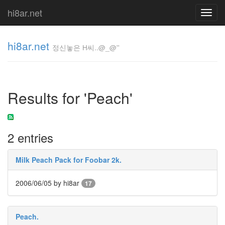
hi8ar.net
Toggl
navig
hi8ar.net
정신놓은 H씨..@_@''
정신놓은
H
Results for 'Peach'
씨..@_@''
hi8ar
2 entries
Tag
Cloud
Milk Peach Pack for Foobar 2k.
Jay-
Z
2006/06/05
by hi8ar
17
미
치
지
않
Peach.
고