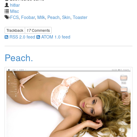
화
hi8ar
면
Misc
관
FCS
,
Foobar
,
Milk
,
Peach
,
Skin
,
Toaster
리
자
Trackback
17
Comments
화
면
RSS 2.0 feed
ATOM 1.0 feed
FLASH
오
Peach.
네
찬
바
라
아
유
미
오
드
리
토
투
Die
Hard
리
사