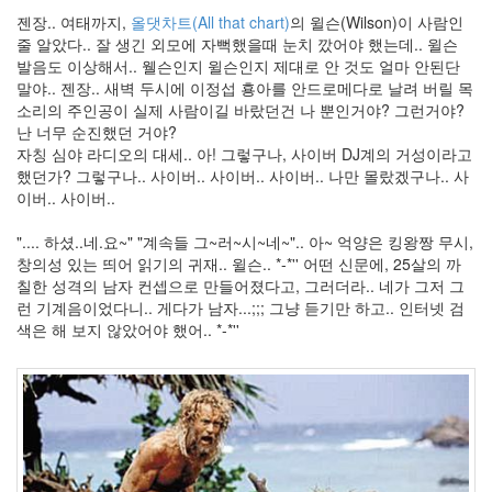
손
예
젠장.. 여태까지,
올댓차트(All that chart)
의 윌슨(Wilson)이 사람인
진
줄 알았다.. 잘 생긴 외모에 자뻑했을때 눈치 깠어야 했는데.. 윌슨
Thumbnail
발음도 이상해서.. 웰슨인지 윌슨인지 제대로 안 것도 얼마 안된단
list
말야.. 젠장.. 새벽 두시에 이정섭 횽아를 안드로메다로 날려 버릴 목
TN
소리의 주인공이 실제 사람이길 바랐던건 나 뿐인거야? 그런거야?
SK
난 너무 순진했던 거야?
자칭 심야 라디오의 대세.. 아! 그렇구나, 사이버 DJ계의 거성이라고
Jeniffer
Love
했던가? 그렇구나.. 사이버.. 사이버.. 사이버.. 나만 몰랐겠구나.. 사
hewitt
이버.. 사이버..
몸
상
".... 하셨..네.요~" "계속들 그~러~시~네~".. 아~ 억양은 킹왕짱 무시,
태
창의성 있는 띄어 읽기의 귀재.. 윌슨.. *-*'' 어떤 신문에, 25살의 까
파
칠한 성격의 남자 컨셉으로 만들어졌다고, 그러더라.. 네가 그저 그
이
런 기계음이었다니.. 게다가 남자...;;; 그냥 듣기만 하고.. 인터넷 검
어
색은 해 보지 않았어야 했어.. *-*''
폭
스
Description
Sound
공
공
의