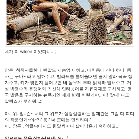
적
나
를
대
표
하
는
색
Olivia
Wilde
네가 이 wilson 이었다니..;;
simpleCheck
자
동
암튼, 청취자들한테 반말도 서슴없이 하고, 대치동에 산다 하니, 쫌
업
사는 구나~ 라고 말해주고, 발라드를 틀어줄때면 졸지 말라 꼭꼭 챙
데
겨주고, 키가 몇인지 물어보면 네 몸무게 부터 밝히라 말해주고, 거
이
트
성 박명수의 유행어와 최신식 인터넷어를 자유자재로 구사하고, 영
국 발음을 구사하는 뉴욕커인 네게 반해 버린거야.. 아! 맞다! 나도
SlanXP
알렉스가 부러워...;;
미
르
바
아.. 위..일..슨~ 너의 그 위트가 살랑살랑하는 말재간은 그럼 다 피디
덴
의 작품인거~야~?? 응? 너 군대는 면제라며?
숲
아.. 암튼.. 악플속에서도 한달씩이나 살아남은거 축하하고..
의
전
설
앞으로도 쭈욱 살아남으세~요~ :)