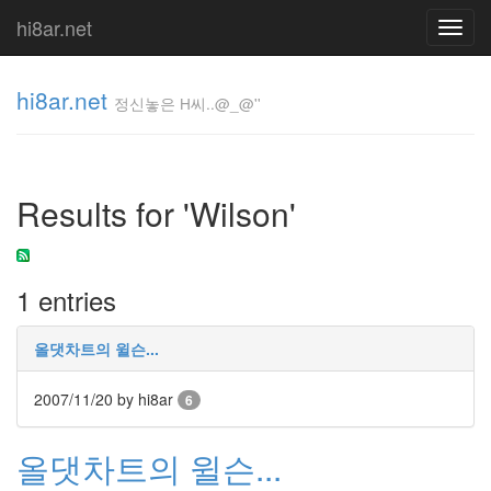
hi8ar.net
Toggl
navig
hi8ar.net
정신놓은 H씨..@_@''
정신놓은
H
Results for 'Wilson'
씨..@_@''
hi8ar
1 entries
Tag
Cloud
올댓차트의 윌슨...
구
조
2007/11/20
by hi8ar
6
Corinne
Bailey
Rae
올댓차트의 윌슨...
Browser