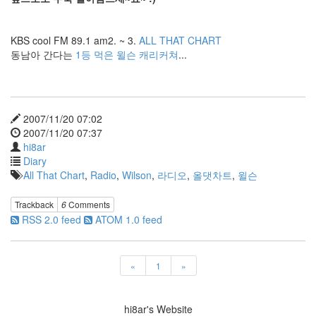
avatar
평
가
KBS cool FM 89.1 am2. ~ 3.
ALL THAT CHART
Media
동남아 간다는
1등 먹은 윌슨 캐리커쳐
...
Control
무
료
계
정
2007/11/20 07:02
개
2007/11/20 07:37
그
hi8ar
콘
Diary
서
All That Chart
,
Radio
,
Wilson
,
라디오
,
올댓차트
,
윌슨
트
인
스
Trackback
6
Comments
타
RSS 2.0 feed
ATOM 1.0 feed
그
램
귀
엽
«
1
»
자
우
림
hi8ar's Website
내