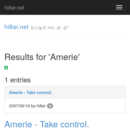
hi8ar.net
Toggl
navig
hi8ar.net
정신놓은 H씨..@_@''
정신놓은
H
Results for 'Amerie'
씨..@_@''
hi8ar
1 entries
Tag
Cloud
Amerie - Take control.
instagr.am
떡
2007/06/16
by hi8ar
6
볶
이
소
Amerie - Take control.
스
스