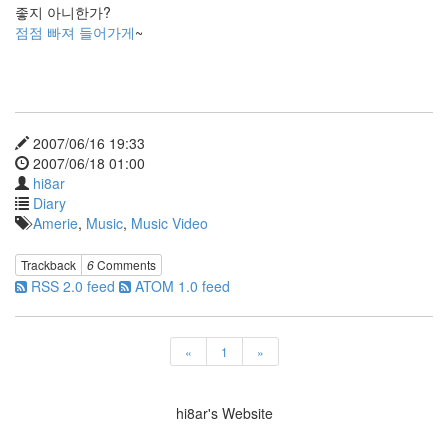
즈
좋지 아니한가?
meta
점점 빠져 들어가게
~
정
운
천
지
방
선
2007/06/16 19:33
거
2007/06/18 01:00
임
hi8ar
정
Diary
희
Amerie
,
Music
,
Music Video
석
궁
테
Trackback
6
Comments
러
RSS 2.0 feed
ATOM 1.0 feed
Sound
Device
userstorylab
«
1
»
Ashen
좀
비
hi8ar's Website
자
동