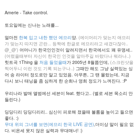
팸
Amerie - Take control.
에
드
센
토요일에는 신나는 노래를...
스
Miranda
얼마전
한복 입고 내한 했던 에므리
양.
(에이머리가 맞는지 애므리
IM
가 맞는지 따지면 곤란... 등짝에 한글로 에므리라고 새겼다잖아..
Red
@_@')
어머니가 한국인인것이 알려지면서 한국에서도 꽤 유명세..
모
(어렸을때부터 자신이 한국인 인것을 알아주길 바랐다나 뭐라나..)
토
힛트곡 1Thing 을
처음 들었을때
가 2005년 8월쯤인데,
(스크린샷을
로
라
찍어두니 이런 것도 기록 되는구나..)
그때만 해도 그냥 실력있는 싱
어 송 라이터 정도로만 알고 있었음. 아무튼, 그 땐 몰랐는데, 지금
Xero
다시 보니 태닝을 좀 심하게 한 순희나 영희 정도가 느껴진다. :P
아
머
리
우리나라 발매 앨범에선 세븐이 feat. 했다고.. (별로 세븐 목소리 안
아
들린다.)
파
브
딩딩디리 딩딩디리리.. 심신이 피로해 졌을때 볼륨을 높이고 들으면
라
좋다. :)
운
무대 위의 그녀를 보면(에므리 한국 LIVE 공연)
,더이상 말이 필요 없
아
다. 비욘세 못지 않은 실력과 무대매너! :)
이