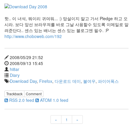
저
것
팝
업
핫.. 이 녀석, 뭐이리 귀여워... :) 망설이지 말고 가서 Pledge 하고 오
불
시라. 보다 앞선 브라우져를 바로 그날 사용할수 있도록 이메일로 알
치
려준단다.. 센스 있는 배너는 센스 있는 블로그엔 필수. :P
하
http://www.choboweb.com/192
문
구
관
이
2008/05/29 21:52
명
관
2008/09/13 15:45
hi8ar
Layout
Diary
Ieva's
Download Day
,
Firefox
,
다운로드 데이
,
불여우
,
파이어폭스
Polka
Christmas
Trackback
Comment
차
RSS 2.0 feed
ATOM 1.0 feed
마
고
도
Sandstone
«
1
»
Deskshooters
1.05