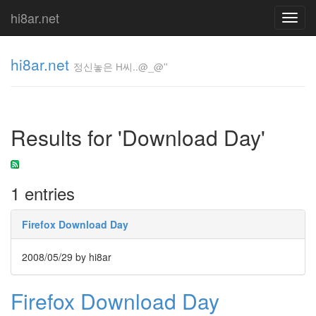
hi8ar.net
Toggl
navig
hi8ar.net
정신놓은 H씨..@_@''
정신놓은
H
Results for 'Download Day'
씨..@_@''
hi8ar
1 entries
Tag
Cloud
Firefox Download Day
한
글
2008/05/29
by hi8ar
날
Web
Standards
Firefox Download Day
이
것