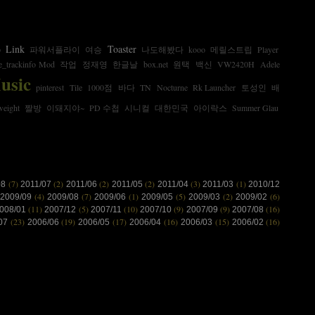
Link
Toaster
p
파워서플라이
여승
나도해봤다
kooo
메릴스트립
Player
e_trackinfo Mod
작업
정재영
한글날
box.net
원택
백신
VW2420H
Adele
usic
pinterest
Tile
1000점
바다
TN
Nocturne
Rk Launcher
토성인
배
weight
짤방
이돼지야~
PD 수첩
시니컬
대한민국
아이락스
Summer Glau
(7)
(2)
(2)
(2)
(3)
(1)
08
2011/07
2011/06
2011/05
2011/04
2011/03
2010/12
(4)
(7)
(1)
(5)
(2)
(6)
2009/09
2009/08
2009/06
2009/05
2009/03
2009/02
(11)
(5)
(10)
(9)
(9)
(16)
008/01
2007/12
2007/11
2007/10
2007/09
2007/08
(23)
(19)
(17)
(16)
(15)
(16)
/07
2006/06
2006/05
2006/04
2006/03
2006/02