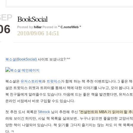
SEP
BookSocial
06
Posted by
hi8ar
Posted in
" C.note/Web "
2010/09/06 14:51
북소셜(BookSocial)
사이트 보셨나요? ^^
북소셜은
유저스토리북
과
트윗믹스
가 함께 하는 책 추천 이벤트입니다. :) 좋은
셜은 트윗믹스 위젯과 트위터를 통해서 책에 대한 이야기를 나누고, 모아 봅니다.
북 친구들에게 알려줄수도 있습니다. 마음에 드는 좋은 책을 발견했다면, 유저스토
온라인 서점에서 바로 구입할 수도 있습니다.
첫 추천 도서 목록은
5throck
님이 추천해 주신
컨설턴트와 MBA 가 읽어야 할 추
려워 보이긴 하지만, 사실 책 목록을 살펴보변.. 누구나 읽으면 좋을만한 교양서적 
양한 책이 나열되어 있습니다. 책 읽기를 그다지 즐기지는 않는 저도 이 책 목록에
다. ㅋ