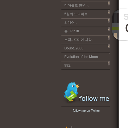
3
디아블로 안녕~.
2
5월의 드라이브...
2
외계어...
2
흠.. Pin it!.
2
부왘.. 드디어 시작...
2
Doubt, 2008.
Evolution of the Moon.
1
992.
follow me on Twitter