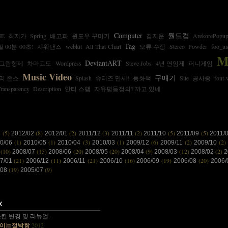
Computer
월드컵
E
최저가
Spring
배고파
윈도우 꾸미기
김지운
ArekorePopu
Tag
일 00분 00초!
샤워댄스
webkit
All That Chart
오류 수정
Stereo
Powder
foo_ui
M
DeviantART
그림형제
차마고도
Wordpress
Steve Jobs
4년 연임제
퍼니게임
Music Video
구매기
리 존스
Splash
슈터즈 만세!
동화책
Site
공사중
font-
Transparency
Description
안티 스팸
자유평등정의? 까고 있네
(5)
(8)
(2)
(3)
(2)
(5)
(5)
3
2012/02
2012/01
2011/12
2011/11
2011/10
2011/09
2011/
(1)
(1)
(3)
(1)
(6)
(2)
(2)
10/06
2010/05
2010/04
2010/03
2009/12
2009/11
2009/10
(10)
(15)
(20)
(20)
(9)
(12)
(2)
8
2008/07
2008/06
2008/05
2008/04
2008/03
2008/02
2
(21)
(11)
(21)
(16)
(19)
(20)
7/01
2006/12
2006/11
2006/10
2006/09
2006/08
2006
(19)
(9)
/08
2005/07
 감사합니다~~.
킨 변경 및 리뉴얼.
2012
이는절박함