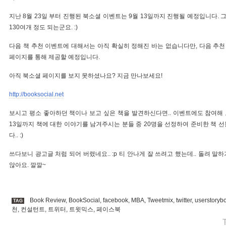
지난 8월 23일 부터 진행된 북소셜 이벤트는 9월 13일까지 진행될 예정입니다.
130여개 정도 되는군요. :)
다음 책 추천 이벤트에 대해서는 아직 확실히 정해진 바는 없습니다만, 다음 추천 
페이지를 통해 제공할 예정입니다.
아직 북소셜 페이지를 보지 못하셨나요? 지금 만나보세요!
http://booksocial.net
보시고 평소 좋아하던 책이나 보고 싶은 책을 발견하신다면.. 이벤트에도 참여해 
13일까지 책에 대한 이야기를 남겨주시는 분들 중 20명을 선정하여 준비한 책 
다.. :)
쓰다보니 광고글 처럼 되어 버렸네요.. :p 티 안나게 잘 쓰려고 했는데.. 돌려 말
않아요. 깔깔~
Book Review
,
BookSocial
,
facebook
,
MBA
,
Tweetmix
,
twitter
,
userstoryb
TAG
천
,
컨설턴트
,
트위터
,
트윗믹스
,
페이스북