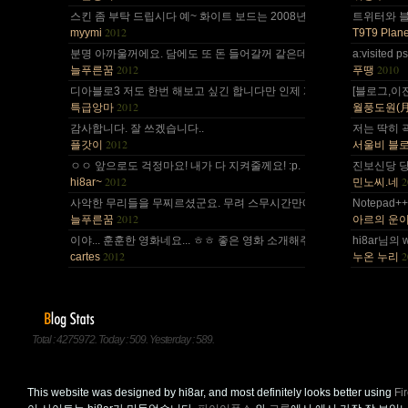
스킨 좀 부탁 드립시다 예~ 화이트 보드는 2008년,그리고 4년 넘었네요,
트위터와 블로
2012
myymi
T9T9 Plane
분명 아까울꺼에요. 담에도 또 돈 들어갈꺼 같은데.. Mac을 저한테 주면
a:visite
2012
2010
늘푸른꿈
푸땡
디아블로3 저도 한번 해보고 싶긴 합니다만 인제 게임은 왠지 안땡기네요. 
[블로그,이
2012
특급앙마
월풍도원(月風道院
감사합니다. 잘 쓰겠습니다..
저는 딱히 
2012
플갓이
서울비 블
ㅇㅇ 앞으로도 걱정마요! 내가 다 지켜줄께요! :p.
진보신당 당
2012
2
hi8ar~
민노씨.네
사악한 무리들을 무찌르셨군요. 무려 스무시간만에... 지구를 지켜주셔서 감
Notepad
2012
늘푸른꿈
아르의 운
이야... 훈훈한 영화네요... ㅎㅎ 좋은 영화 소개해주셔서 감사합니다.^^;
hi8ar님의 
2012
2
cartes
누온 누리
Total : 4275972. Today : 509. Yesterday : 589.
This website was designed by hi8ar, and most definitely looks better using
Fi