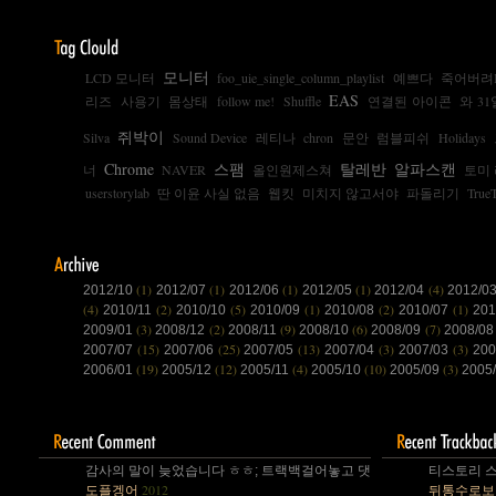
모니터
LCD 모니터
foo_uie_single_column_playlist
예쁘다
죽어버려I
EAS
리즈
사용기
몸상태
follow me!
Shuffle
연결된 아이콘
와 31
쥐박이
Silva
Sound Device
레티나
chron
문안
럼블피쉬
Holidays
Chrome
스팸
탈레반
알파스캔
너
NAVER
올인원제스쳐
토미 
userstorylab
딴 이윤 사실 없음
웹킷
미치지 않고서야
파돌리기
True
(1)
(1)
(1)
(1)
(4)
2012/10
2012/07
2012/06
2012/05
2012/04
2012/0
(4)
(2)
(5)
(1)
(2)
(1)
2010/11
2010/10
2010/09
2010/08
2010/07
20
(3)
(2)
(9)
(6)
(7)
2009/01
2008/12
2008/11
2008/10
2008/09
2008/0
(15)
(25)
(13)
(3)
(3)
2007/07
2007/06
2007/05
2007/04
2007/03
200
(19)
(12)
(4)
(10)
(3)
2006/01
2005/12
2005/11
2005/10
2005/09
2005
감사의 말이 늦었습니다 ㅎㅎ; 트랙백걸어놓고 댓글 쓴다는걸 깜박 ㅎㅎ
티스토리 스
2012
도플겡어
뒤통수로보