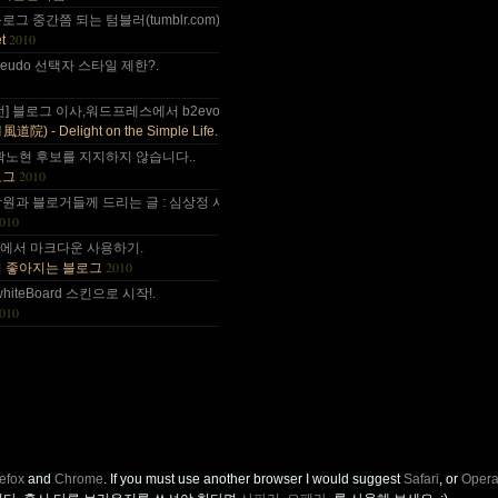
 올림픽도 4년에 한번은 열리는....
그 중간쯤 되는 텀블러(tumblr.com)와 쿠(kooo.net).
2010
t
 다음부턴 이런데 돈 들어갈일....
d pseudo 선택자 스타일 제한?.
나이가 드는건가;; 예전엔 ....
전] 블로그 이사,워드프레스에서 b2evo로 블로그 엔진 변경..
2010
) - Delight on the Simple Life.
곽노현 후보를 지지하지 않습니다..
2010
로그
원과 블로거들께 드리는 글 : 심상정 사퇴에 부쳐.
010
사~ :).
++에서 마크다운 사용하기.
2010
이 좋아지는 블로그
.
whiteBoard 스킨으로 시작!.
010
refox
and
Chrome
. If you must use another browser I would suggest
Safari
, or
Oper