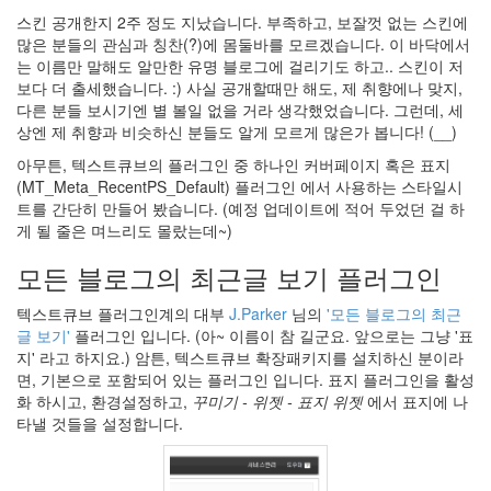
블
스킨 공개한지 2주 정도 지났습니다. 부족하고, 보잘껏 없는 스킨에
로
많은 분들의 관심과 칭찬(?)에 몸둘바를 모르겠습니다. 이 바닥에서
깅
는 이름만 말해도 알만한 유명 블로그에 걸리기도 하고.. 스킨이 저
장
보다 더 출세했습니다. :) 사실 공개할때만 해도, 제 취향에나 맞지,
기
하
다른 분들 보시기엔 별 볼일 없을 거라 생각했었습니다. 그런데, 세
정
상엔 제 취향과 비슷하신 분들도 알게 모르게 많은가 봅니다! (__)
재
아무튼, 텍스트큐브의 플러그인 중 하나인 커버페이지 혹은 표지
영
(MT_Meta_RecentPS_Default) 플러그인 에서 사용하는 스타일시
브리
즈번
트를 간단히 만들어 봤습니다. (예정 업데이트에 적어 두었던 걸 하
4000+
게 될 줄은 며느리도 몰랐는데~)
밥
문
모든 블로그의 최근글 보기 플러그인
답
Mozilla
텍스트큐브 플러그인계의 대부
J.Parker
님의
'모든 블로그의 최근
Bonjour
글 보기'
플러그인 입니다. (아~ 이름이 참 길군요. 앞으로는 그냥 '표
service
지' 라고 하지요.) 암튼, 텍스트큐브 확장패키지를 설치하신 분이라
후
면, 기본으로 포함되어 있는 플러그인 입니다. 표지 플러그인을 활성
기
화 하시고, 환경설정하고,
꾸미기 - 위젯 - 표지 위젯
에서 표지에 나
이
타낼 것들을 설정합니다.
~
이
히
~!