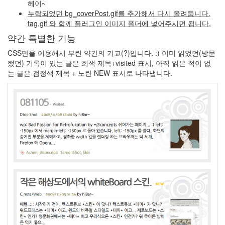
헤이~
싫
다
누락되었던 bg_coverPost.gif를 추가해서 다시 올려둡니다.
tag.gif 와 함께 플러그인 이미지 폴더에 넣어주시면 됩니다.
skynet
글
약간 특별한 기능
꼴
CSS만을 이용해서 부린 약간의 기교(?)입니다. :) 이미 읽었던(방문
취
했던) 기록이 있는 글은 회색 제목+visited 표시, 아직 읽은 적이 없
향
는 글은 검정색 제목 + 노란 NEW 표시로 나타냅니다.
테
스
트
탈
레
반
FindeXer
Melissa
George
당
첨
Safari
플
래
시
아