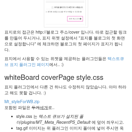
2.0
flickr
시
즌
3
표지로의 접근은 http://블로그 주소/cover 입니다. 따로 접근할 링크
美
를 만들어 두시거나, 표지 위젯 설정에서
표지를 블로그의 첫 화면
3
으로 설정합니다
에 체크하면 블로그의 첫 페이지가 표지가 됩니
ALI
다.
Nika
표지에서 사용할 수 있는 위젯을 제공하는 플러그인들은
텍스트큐
Spell
브 표지 플러그인 페이지
에서.. :)
공
모
whiteBoard coverPage style.css
전
표지 플러그인에서 다른 건 하나도 수정하지 않았습니다. 아마 하라
난
미
고 해도 못할 겁니다. :)
국
Mt_styleForWB.zip
만
큼
포함된 파일은
두개
세개
로..
이
나
style.css 는
텍스트 큐브가 설치된 폴
중
더/plugins/MT_Meta_RecentPS_Default
에 덮어 씌우시고.
국
tag.gif 이미지는 위 플러그인 이미지 폴더에 넣어 주시면 옥
도