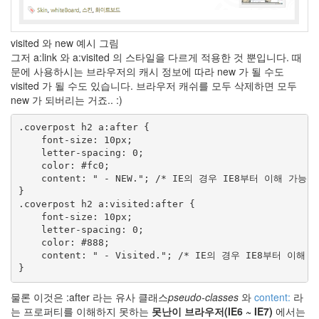
니
다
Bon
visited 와 new 예시 그림
Jovi
그저 a:link 와 a:visited 의 스타일을 다르게 적용한 것 뿐입니다. 때
코
문에 사용하시는 브라우저의 캐시 정보에 따라 new 가 될 수도
딩
visited 가 될 수도 있습니다. 브라우저 캐쉬를 모두 삭제하면 모두
Music
new 가 되버리는 거죠.. :)
Video
.coverpost h2 a:after {

여
    font-size: 10px;

장
    letter-spacing: 0;

남
    color: #fc0;

자
    content: " - NEW."; /* IE의 경우 IE8부터 이해 가능 */
RSS
}

문
.coverpost h2 a:visited:after {

제
    font-size: 10px;

해
    letter-spacing: 0;

결
    color: #888;

확
    content: " - Visited."; /* IE의 경우 IE8부터 이해 가
장
천
둥
물론 이것은 :after 라는 유사 클래스
pseudo-classes
와
content:
라
새
는 프로퍼티를 이해하지 못하는
못난이 브라우저(IE6 ~ IE7)
에서는