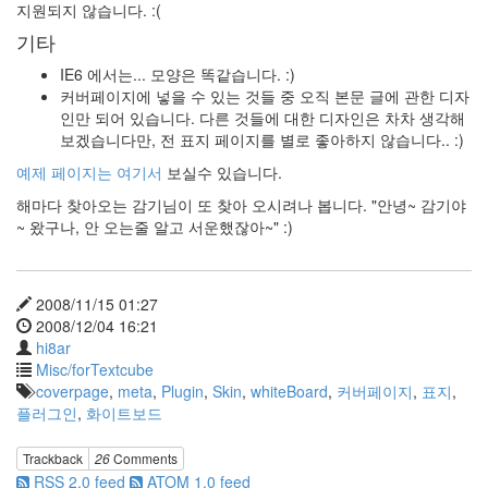
Poll
지원되지 않습니다. :(
효
기타
도
하
IE6 에서는... 모양은 똑같습니다. :)
자
커버페이지에 넣을 수 있는 것들 중 오직 본문 글에 관한 디자
침
인만 되어 있습니다. 다른 것들에 대한 디자인은 차차 생각해
묵
보겠습니다만, 전 표지 페이지를 별로 좋아하지 않습니다.. :)
하
는
예제 페이지는 여기서
보실수 있습니다.
관
찰
해마다 찾아오는 감기님이 또 찾아 오시려나 봅니다. "안녕~ 감기야
자
~ 왔구나, 안 오는줄 알고 서운했잖아~" :)
외
부
이
미
2008/11/15 01:27
지
링
2008/12/04 16:21
크
hi8ar
제
Misc/forTextcube
한
coverpage
,
meta
,
Plugin
,
Skin
,
whiteBoard
,
커버페이지
,
표지
,
Keeley
플러그인
,
화이트보드
Hazell
Designer
Trackback
26
Comments
Tamia
RSS 2.0 feed
ATOM 1.0 feed