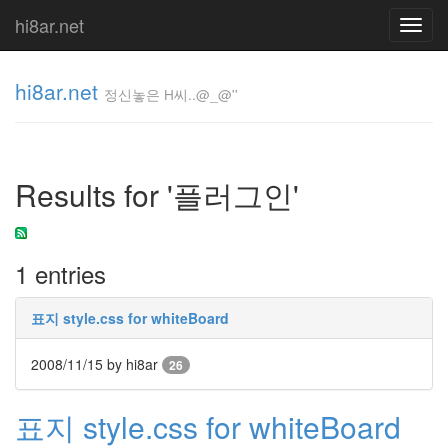
hi8ar.net
Toggl
navig
hi8ar.net
정신놓은 H씨..@_@''
정신놓은
H
Results for '플러그인'
씨..@_@''
hi8ar
1 entries
Tag
Cloud
표지 style.css for whiteBoard
두
목
2008/11/15
by hi8ar
님
26
MBA
가
표지 style.css for whiteBoard
벼
운