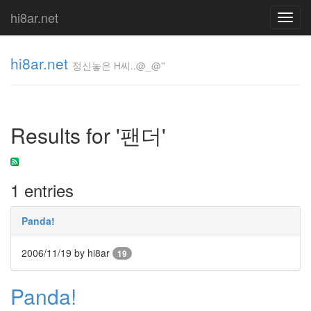
hi8ar.net
Toggl
navig
hi8ar.net
정신놓은 H씨..@_@''
정신놓은
H
Results for '팬더'
씨..@_@''
hi8ar
1 entries
Tag
Cloud
Panda!
Article
Ievan
2006/11/19
by hi8ar
19
기
침
Panda!
Presto
예