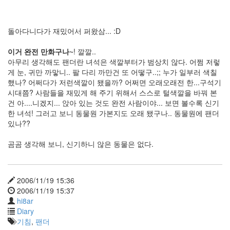
슬
NOOTO
지
돌아다니다가 재밌어서 퍼왔삼... :D
방
선
이거 완전 만화구나
~! 깔깔..
거
아무리 생각해도 팬더란 녀석은 색깔부터가 범상치 않다. 어쩜 저렇
애
게 눈, 귀만 까맣니.. 팔 다리 까만건 또 어떻구..;; 누가 일부러 색칠
플
짱
했나? 어쩌다가 저런색깔이 됐을까? 어쩌면 오래오래전 한...구석기
동
시대쯤? 사람들을 재밌게 해 주기 위해서 스스로 털색깔을 바꿔 본
화
건 아....니겠지... 앉아 있는 것도 완전 사람이야... 보면 볼수록 신기
책
한 녀석! 그러고 보니 동물원 가본지도 오래 됐구나.. 동물원에 팬더
extension
있나??
Splash
위
곰곰 생각해 보니, 신기하니 않은 동물은 없다.
지
윅
에
디
2006/11/19 15:36
터
2006/11/19 15:37
New
hi8ar
Kids
Diary
On
The
기침
,
팬더
Block