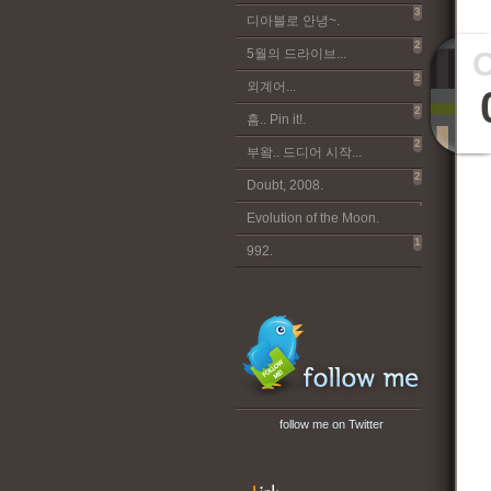
3
디아블로 안녕~.
2
5월의 드라이브...
2
외계어...
2
흠.. Pin it!.
2
부왘.. 드디어 시작...
2
Doubt, 2008.
Evolution of the Moon.
1
992.
follow me on Twitter