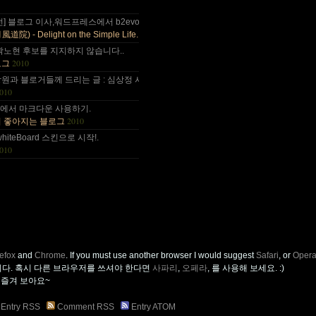
나이가 드는건가;; 예전엔 ....
전] 블로그 이사,워드프레스에서 b2evo로 블로그 엔진 변경..
2010
) - Delight on the Simple Life.
곽노현 후보를 지지하지 않습니다..
2010
로그
원과 블로거들께 드리는 글 : 심상정 사퇴에 부쳐.
010
사~ :).
++에서 마크다운 사용하기.
2010
이 좋아지는 블로그
.
whiteBoard 스킨으로 시작!.
010
refox
and
Chrome
. If you must use another browser I would suggest
Safari
, or
Oper
니다. 혹시 다른 브라우저를 쓰셔야 한다면
사파리
,
오페라
, 를 사용해 보세요. :)
을 즐겨 보아요~
Entry RSS
Comment RSS
Entry ATOM