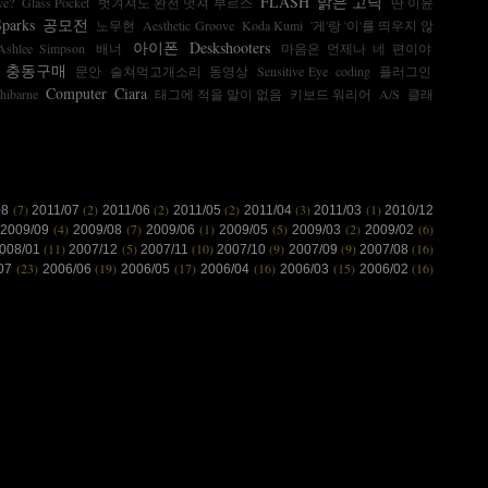
FLASH
맑은 고딕
ye?
Glass Pocket
벗겨져도 완전 멋져 부르스
딴 이윤
Sparks
공모전
노무현
Aesthetic Groove
Koda Kumi
'게'랑 '이'를 띄우지 않
아이폰
Deskshooters
Ashlee Simpson
배너
마음은 언제나 네 편이야
충동구매
문안
술쳐먹고개소리
동영상
Sensitive Eye
coding
플러그인
Computer
Ciara
hibarne
태그에 적을 말이 없음
키보드 워리어
A/S
클래
(7)
(2)
(2)
(2)
(3)
(1)
08
2011/07
2011/06
2011/05
2011/04
2011/03
2010/12
(4)
(7)
(1)
(5)
(2)
(6)
2009/09
2009/08
2009/06
2009/05
2009/03
2009/02
(11)
(5)
(10)
(9)
(9)
(16)
008/01
2007/12
2007/11
2007/10
2007/09
2007/08
(23)
(19)
(17)
(16)
(15)
(16)
/07
2006/06
2006/05
2006/04
2006/03
2006/02