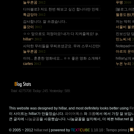
2012
2010
늘푸른꿈
푸땡
디아블로3 저도 한번 해보고 싶긴 합니다만 인제 게임은 왠지 안땡기네요. 
[블로그,이
2012
특급앙마
월풍도원(月風道院
감사합니다. 잘 쓰겠습니다..
저는 딱히 
2012
플갓이
서울비 블
ㅇㅇ 앞으로도 걱정마요! 내가 다 지켜줄께요! :p.
진보신당 당
2012
2
hi8ar~
민노씨.네
사악한 무리들을 무찌르셨군요. 무려 스무시간만에... 지구를 지켜주셔서 감
Notepad
2012
늘푸른꿈
아르의 운
이야... 훈훈한 영화네요... ㅎㅎ 좋은 영화 소개해주셔서 감사합니다.^^;
hi8ar님의 
2012
2
cartes
누온 누리
Total : 4275708. Today : 245. Yesterday : 589.
This website was designed by hi8ar, and most definitely looks better using
Fi
이 사이트는 hi8ar가 만들었습니다.
파이어폭스
와
크롬
에서 에서 가장 잘 보입
큰 글자에
나눔글꼴
을 사용했습니다. 나눔글꼴을 설치해서, 더 예쁜 hi8ar.net 
© 2005 ~ 2012
hi8ar.net
| powered by
T
E
X
T
C
U
B
E
1.10.10 : Tempo primo
|