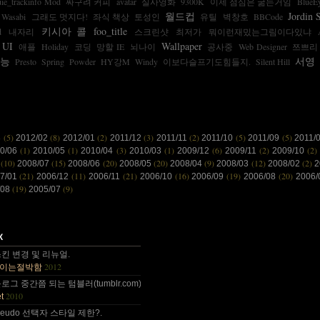
uie_trackinfo Mod
싸구려 커피
avatar
실사영화
9300K
이제 점심은 굶는거임
BlueE
월드컵
Jordin 
Wasabi
그래도 멋지다!
좌식 책상
토성인
유틸
벽창호
BBCode
키시아 콜
foo_title
d
내자리
스크린샷
최저가
뭐이런재밌는그림이다있냐
 UI
Wallpaper
애플
Holiday
코딩
망할 IE
뇌나이
공사중
Web Designer
쯔쁘리
능
서영
Presto
Spring
Powder
HY강M
Windy
이보다슬프기도힘들지.
Silent Hill
(5)
(8)
(2)
(3)
(2)
(5)
(5)
3
2012/02
2012/01
2011/12
2011/11
2011/10
2011/09
2011/
(1)
(1)
(3)
(1)
(6)
(2)
(2)
10/06
2010/05
2010/04
2010/03
2009/12
2009/11
2009/10
(10)
(15)
(20)
(20)
(9)
(12)
(2)
8
2008/07
2008/06
2008/05
2008/04
2008/03
2008/02
2
(21)
(11)
(21)
(16)
(19)
(20)
7/01
2006/12
2006/11
2006/10
2006/09
2006/08
2006
(19)
(9)
/08
2005/07
 감사합니다~~.
킨 변경 및 리뉴얼.
2012
이는절박함
 올림픽도 4년에 한번은 열리는....
그 중간쯤 되는 텀블러(tumblr.com)와 쿠(kooo.net).
2010
t
 다음부턴 이런데 돈 들어갈일....
d pseudo 선택자 스타일 제한?.