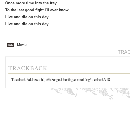
Once more time into the fray
To the last good fight I'll ever know
Live and die on this day
Live and die on this day
Movie
TAG
TRA
TRACKBACK
Trackback Address ::
http://hi8ar.godohosting.com/oldlog/trackback/718