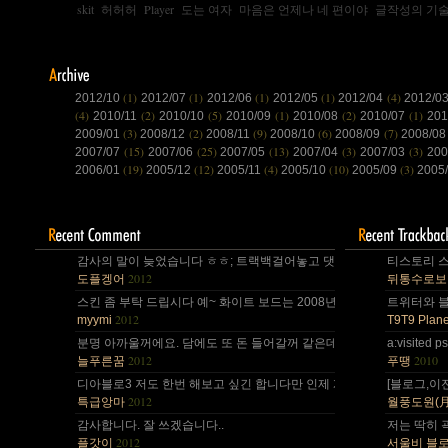
skit
허허허
Player
도는 여자
마음은 언제나 네 편이야
글작성의 기
(1)
(1)
(1)
(1)
(4)
2012/10
2012/07
2012/06
2012/05
2012/04
2012/0
(4)
(2)
(5)
(1)
(2)
(1)
2010/11
2010/10
2010/09
2010/08
2010/07
20
(3)
(2)
(9)
(6)
(7)
2009/01
2008/12
2008/11
2008/10
2008/09
2008/0
(15)
(25)
(13)
(3)
(3)
2007/07
2007/06
2007/05
2007/04
2007/03
200
(19)
(12)
(4)
(10)
(3)
2006/01
2005/12
2005/11
2005/10
2005/09
2005
감사의 말이 늦었습니다 ㅎㅎ; 트랙백걸어놓고 댓글 쓴다는걸 깜박 ㅎㅎ
티스토리 스
2012
도플겡어
뒤통수로보
스킨 좀 부탁 드립시다 예~ 화이트 보드는 2008년,그리고 4년 넘었네요,
트위터와 블로
2012
myymi
T9T9 Plane
분명 아까울꺼에요. 담에도 또 돈 들어갈꺼 같은데.. Mac을 저한테 주면
a:visite
2012
2010
늘푸른꿈
푸땡
디아블로3 저도 한번 해보고 싶긴 합니다만 인제 게임은 왠지 안땡기네요. 
[블로그,이
2012
특급앙마
월풍도원(月風道院
감사합니다. 잘 쓰겠습니다..
저는 딱히 
2012
플갓이
서울비 블