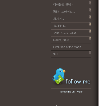
3
디아블로 안녕~.
2
5월의 드라이브...
2
외계어...
2
흠.. Pin it!.
2
부왘.. 드디어 시작...
2
Doubt, 2008.
Evolution of the Moon.
1
992.
follow me on Twitter