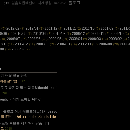
gsm
블로그
술
믿음직한메칸더
시계방향
Bon Jovi
(5)
(8)
(2)
(3)
(2)
(5)
(5)
3
2012/02
2012/01
2011/12
2011/11
2011/10
2011/09
2011/
(1)
(1)
(3)
(1)
(6)
(2)
(2)
10/06
2010/05
2010/04
2010/03
2009/12
2009/11
2009/10
(10)
(15)
(20)
(20)
(9)
(12)
(2)
8
2008/07
2008/06
2008/05
2008/04
2008/03
2008/02
2
(21)
(11)
(21)
(16)
(19)
(20)
7/01
2006/12
2006/11
2006/10
2006/09
2006/08
2006
(19)
(9)
/08
2005/07
 감사합니다~~.
킨 변경 및 리뉴얼.
2012
이는절박함
 올림픽도 4년에 한번은 열리는....
그 중간쯤 되는 텀블러(tumblr.com)와 쿠(kooo.net).
2010
t
 다음부턴 이런데 돈 들어갈일....
d pseudo 선택자 스타일 제한?.
나이가 드는건가;; 예전엔 ....
전] 블로그 이사,워드프레스에서 b2evo로 블로그 엔진 변경..
2010
) - Delight on the Simple Life.
곽노현 후보를 지지하지 않습니다..
2010
로그