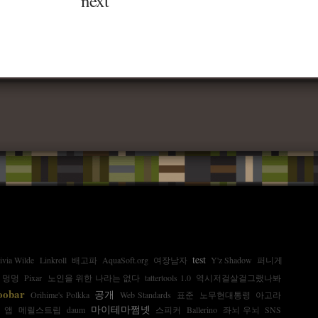
next
test
ivia Wilde
Linkroll
배고파
AquaSoft.org
여장남자
Y'z Shadow
퍼니게
멍멍
Pixar
노인을 위한 나라는 없다
tattertools 1.0
역시저걸살걸그랬나봐
oobar
공개
Orihime's Polkka
Web Standards
표준
노무현대통령
아고라
마이테마쩜넷
앱
메릴스트립
daum
스피커
Ballerino
좌뇌 우뇌
SNS