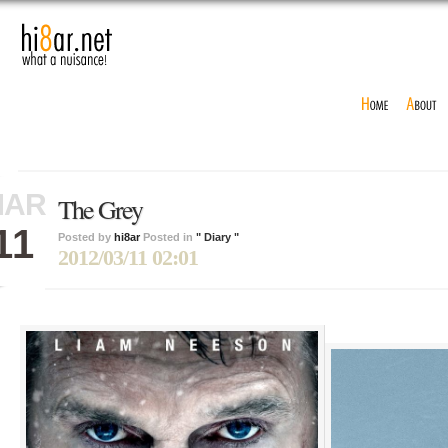
MAR
The Grey
11
Posted by
hi8ar
Posted in
" Diary "
2012/03/11 02:01