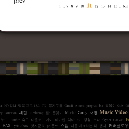
prev
11
1
...
7
8
9
10
12
13
14
15
...
635
er
HY강M
맥북 프로 13.3
TN
뭉게구름
Gmail
Amora
progress bar
떡볶이 소스
Ol
Music Video
새집
Mariah Carey
서영
cy
Omarion
Tumblelog
핸드폰꽂이
F
누드
Tumblr
축구
다운로드 데이
마가린
차마고도
당첨
스타
skynet
Canvas
EAS
스팸
커버플로우
t
Lyric Show
멋지군요
pp 폰트
나를 대표하는 색
펩시