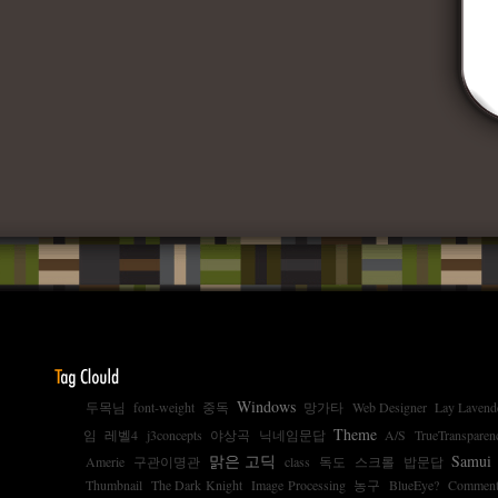
Windows
두목님
font-weight
중독
망가타
Web Designer
Lay Lavend
Theme
임
레벨4
j3concepts
야상곡
닉네임문답
A/S
TrueTransparen
맑은 고딕
Samui
Amerie
구관이명관
class
독도
스크롤
밥문답
Thumbnail
The Dark Knight
Image Processing
농구
BlueEye?
Commen