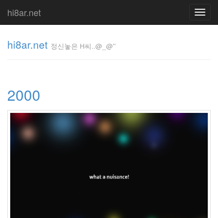
hi8ar.net
Toggl
navig
hi8ar.net
정신놓은 H씨..@_@''
정신놓은
H
2000
씨..@_@''
hi8ar
Tag
Cloud
2006
년
새
집
김
지
운