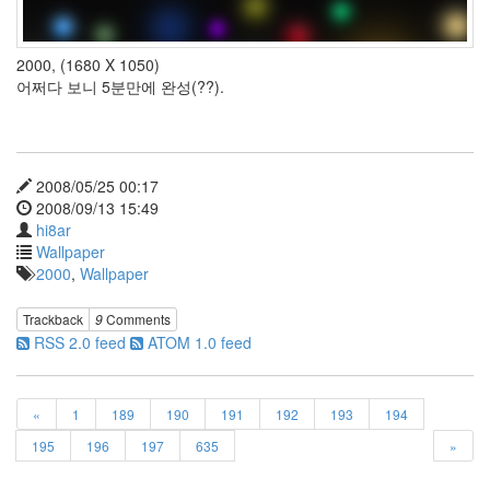
효
도
하
2000, (1680 X 1050)
자
어쩌다 보니 5분만에 완성(??).
Ultraviolet
Wobachi
Retro
짤
2008/05/25 00:17
방
2008/09/13 15:49
Deskshooters
hi8ar
Patchwork
Wallpaper
Danity
2000
,
Wallpaper
Kane
한
Trackback
9
Comments
예
RSS 2.0 feed
ATOM 1.0 feed
슬
hi8ar
의
유래
«
1
189
190
191
192
193
194
ITunes
195
196
197
635
»
울
라