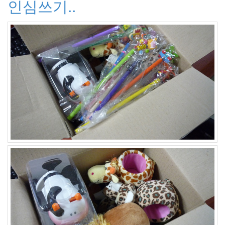
인심쓰기..
Arpeggio
테
마
질
리
쌍
클
래
지
콰
이
Crown
J
펫
블
로
그
통
계
무
더
위
Sound
Thumbnail