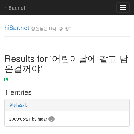
hi8ar.net
Toggl
navig
hi8ar.net
정신놓은 H씨..@_@''
정신놓은
H
Results for '어린이날에 팔고 남
씨..@_@''
hi8ar
은걸꺼야'
Tag
1 entries
Cloud
꽃
폈
인심쓰기..
네
kooo
2009/05/21
by hi8ar
5
a:visited
So
Hot