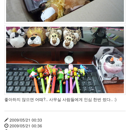
list
태
안
LCD
모니
터
Tutorial
talk
rubbish
자
바
하
늘
Choice
망
가
타
좋아하지 않으면 어때?.. 사무실 사람들에게 인심 한번 썼다.. :)
옥
션
T^T;;
FreeDB
2009/05/21 00:33
보
2009/05/21 00:36
안