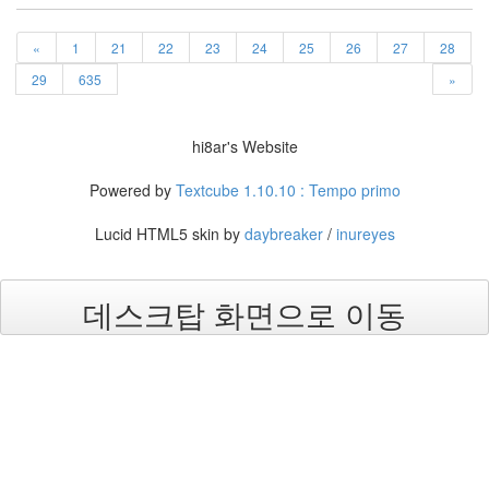
Brook
Valentain
«
1
21
22
23
24
25
26
27
28
여
름
29
635
»
티
셔
츠
hi8ar's Website
AveDesk
Powered by
Textcube 1.10.10 : Tempo primo
Monkey
오
Lucid HTML5 skin by
daybreaker
/
inureyes
류
수
정
가
데스크탑 화면으로 이동
치
광
화
문
싸
구
려
커
피
미