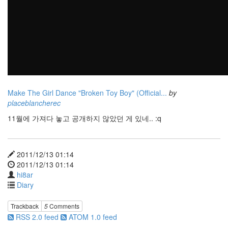
덴
숲
의
전
설
침
묵
하
는
관
Make The Girl Dance "Broken Toy Boy" (Official...
by
찰
자
placeblancherec
WindyCity
11월에 가져다 놓고 공개하지 않았던 게 있네.. :q
background
바
람
기
2011/12/13 01:14
테
2011/12/13 01:14
스
hi8ar
트
Diary
구
관
이
Trackback
5
Comments
명
RSS 2.0 feed
ATOM 1.0 feed
관