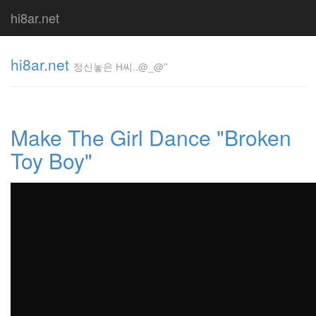
hi8ar.net
hi8ar.net
정신놓은 H씨..@_@''
정신놓은
H
Make The Girl Dance "Broken
씨..@_@''
hi8ar
Toy Boy"
Tag
Cloud
Jessica
Biel
Media
Control
미
르
바